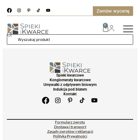
Zamów wycenę
0
Spieki kwarcowe
Konglomeraty kwarcowe
Umywalki z odpływem liniowym
Indukcja pod blatem
Kontakt
Formularz zwrotu
Dostawa i transport
Zasady zwrotów i reklamacji
Polityka Prywatności