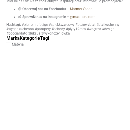
Midi Beige? Szukasz codziennych inspiracji oraz informacji o promocjach?
🔵
Obserwuj nas na Facebooku
–
Marmor Stone
📸
Sprawdź nas na Instagramie
–
@marmor.stone
Hashtagi:
#pierremidibeige #spiekkwarcowy #beżowyblat #blatkuchenny
#wyspakuchenna #parapety #schody #płyty12mm #wnętrza #design
#bocciardato #luksus #wykonczeniowka
Marka
Kategorie
Tagi
Materia