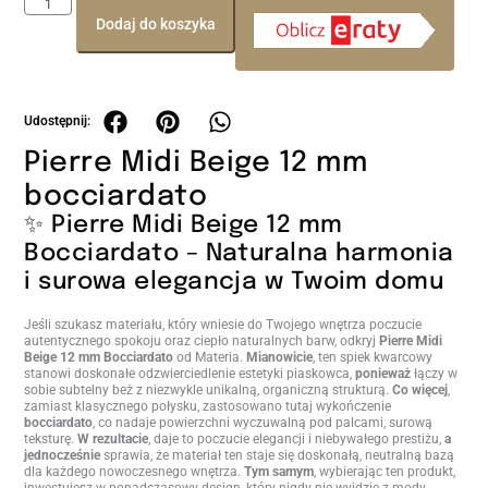
Dodaj do koszyka
Pierre Midi Beige 12 mm
bocciardato
✨ Pierre Midi Beige 12 mm
Bocciardato – Naturalna harmonia
i surowa elegancja w Twoim domu
Jeśli szukasz materiału, który wniesie do Twojego wnętrza poczucie
autentycznego spokoju oraz ciepło naturalnych barw, odkryj
Pierre Midi
Beige 12 mm Bocciardato
od Materia.
Mianowicie
, ten spiek kwarcowy
stanowi doskonałe odzwierciedlenie estetyki piaskowca,
ponieważ
łączy w
sobie subtelny beż z niezwykle unikalną, organiczną strukturą.
Co więcej
,
zamiast klasycznego połysku, zastosowano tutaj wykończenie
bocciardato
, co nadaje powierzchni wyczuwalną pod palcami, surową
teksturę.
W rezultacie
, daje to poczucie elegancji i niebywałego prestiżu,
a
jednocześnie
sprawia, że materiał ten staje się doskonałą, neutralną bazą
dla każdego nowoczesnego wnętrza.
Tym samym
, wybierając ten produkt,
inwestujesz w ponadczasowy design, który nigdy nie wyjdzie z mody.