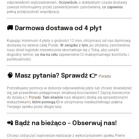
odpowiednim wyprzedzeniem.
Oczywiście
, o dokładnym czasie dostawy
zawsze informujemy przed zatwierdzeniem zamówienia,
co zapewnia
pełną przejrzystość współpracy.
🚚 Darmowa dostawa od 4 płyt
Kupując minimum 4 płyty o grubości 12 mm, otrzymasz od nas darmową
dostawę na terenie całej Polski.
W związku z tym
, po złożeniu zamówienia
nasz dział logistyki niezwłocznie skontaktuje się z Tobą, aby ustalić
dogodny termin,
co ma na celu
zapewnienie Ci maksymalnego komfortu i
punktualności.
🧠 Masz pytania? Sprawdź 👉
Porady
Potrzebujesz pomocy w doborze odpowiedniej płyty lub chcesz dowiedzieć
się, jak prawidłowo pielęgnować strukturę bocciardato? Zajrzyj koniecznie
do działu
👉 Porady
.
Tam właśnie
nasi eksperci dzielą się sprawdzonymi
wskazówkami,
które pomogą Ci
w utrzymaniu nieskazitelnego piękna
Twojego spieku przez długie lata.
📲 Bądź na bieżąco – Obserwuj nas!
Chcesz zobaczyć najnowsze realizacje z wykorzystaniem spieku Pierre