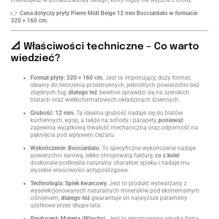
👉
Cena dotyczy płyty Pierre Midi Beige 12 mm Bocciardato w formacie
320 × 160 cm.
📐 Właściwości techniczne – Co warto
wiedzieć?
Format płyty: 320 × 160 cm.
Jest to imponujący, duży format,
idealny do tworzenia przestronnych, jednolitych powierzchni bez
zbędnych fug,
dlatego też
świetnie sprawdzi się na szerokich
blatach oraz wielkoformatowych okładzinach ściennych.
Grubość: 12 mm.
Ta idealna grubość nadaje się do blatów
kuchennych, wysp, a także na schody i parapety,
ponieważ
zapewnia wyjątkową trwałość mechaniczną oraz odporność na
pęknięcia pod wpływem ciężaru.
Wykończenie: Bocciardato.
To specyficzne wykończenie nadaje
powierzchni surową, lekko chropowatą fakturę,
co z kolei
doskonale podkreśla naturalny charakter spieku i nadaje mu
wysokie właściwości antypoślizgowe.
Technologia: Spiek kwarcowy.
Jest to produkt wytwarzany z
wyselekcjonowanych naturalnych minerałów pod ekstremalnym
ciśnieniem,
dlatego też
gwarantuje on najwyższe parametry
użytkowe przez długie lata.
Producent: Materia (Włochy).
Jest to renomowana włoska firma,