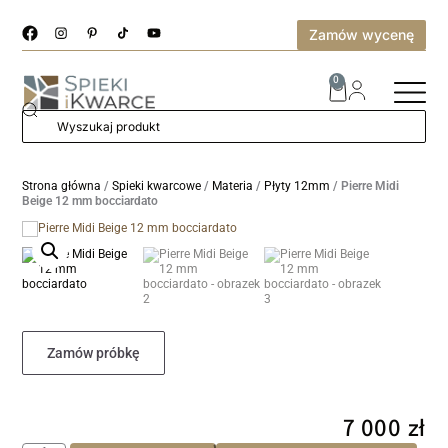
Zamów wycenę
0
Strona główna
/
Spieki kwarcowe
/
Materia
/
Płyty 12mm
/ Pierre Midi
Beige 12 mm bocciardato
Zamów próbkę
7 000
zł