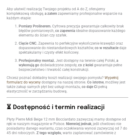
Aby ułatwić realizację Twojego projektu od A do Z, oferujemy
kompleksową obsługę,
a zatem
zapewniamy profesjonalne wsparcie na
każdym etapie:
Pomiary Prolinerem.
Cyfrowa precyzja gwarantuje całkowity brak
błędów pomiarowych,
co zapewnia
idealne dopasowanie każdego
elementu do ścian czy szafek.
Cięcie CNC.
Zapewnia to perfekcyjne wykończenie krawędzi oraz
dopasowanie do niestandardowych kształtów,
co w rezultacie
daje
spektakularny i czysty efekt końcowy.
Profesjonalny montaż.
Jest dostępny na terenie całej Polski,
a
wykonują go
doświadczone zespoły,
co z kolei
gwarantuje pełne
bezpieczeństwo i trwałość całej konstrukcji.
Chcesz poznać dokładny koszt realizacji swojego pomysłu?
Wypełnij
formularz do wyceny
dostępny na naszej stronie.
Co istotne
, możliwy jest
także zakup samych płyt bez usługi montażu,
co daje Ci
pełną
elastyczność w zarządzaniu budową.
⏳ Dostępność i termin realizacji
Płyty Pierre Midi Beige 12 mm Bocciardato zazwyczaj mamy dostępne od
ręki w naszym magazynie w Polsce.
Niemniej jednak
, jeśli chwilowo nie
posiadamy danego wariantu, czas oczekiwania wynosi zazwyczaj od 7 do
45 dni roboczych.
Z tego względu
, warto zaplanować zamówienie z