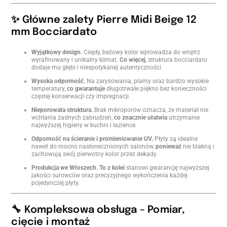
✨ Główne zalety Pierre Midi Beige 12
mm Bocciardato
Wyjątkowy design.
Ciepły, beżowy kolor wprowadza do wnętrz
wyrafinowany i unikalny klimat.
Co więcej
, struktura bocciardato
dodaje mu głębi i niespotykanej autentyczności.
Wysoka odporność.
Na zarysowania, plamy oraz bardzo wysokie
temperatury,
co gwarantuje
długotrwałe piękno bez konieczności
częstej konserwacji czy impregnacji.
Nieporowata struktura.
Brak mikroporów oznacza, że materiał nie
wchłania żadnych zabrudzeń,
co znacznie ułatwia
utrzymanie
najwyższej higieny w kuchni i łazience.
Odporność na ścieranie i promieniowanie UV.
Płyty są idealne
nawet do mocno nasłonecznionych salonów,
ponieważ
nie blakną i
zachowują swój pierwotny kolor przez dekady.
Produkcja we Włoszech.
To z kolei
stanowi gwarancję najwyższej
jakości surowców oraz precyzyjnego wykończenia każdej
pojedynczej płyty.
🔧 Kompleksowa obsługa – Pomiar,
cięcie i montaż