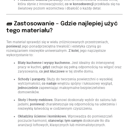
która słynie z innowacyjności,
co w konsekwencji
przekłada się na
światowy poziom wzornictwa i dbałość o każdy detal.
🧱 Zastosowanie – Gdzie najlepiej użyć
tego materiału?
Ten materiał sprawdzi się w wielu zróżnicowanych przestrzeniach,
ponieważ
jego ponadprzeciętna trwałość i estetyka czynią go
rozwiązaniem niezwykle uniwersalnym.
Z kolei
, jego najczęstsze
wykorzystanie to:
Blaty kuchenne i wyspy kuchenne.
Jest idealny do intensywnej
pracy w kuchni,
gdyż
cechuje się pełną odpornością na wilgoć oraz
zarysowania,
co jest kluczowe
w tej strefie domu.
Schody i parapety.
Służy do tworzenia powierzchni o wysokiej
wytrzymałości,
co nadaje
wnętrzu spójny i luksusowy wygląd,
jednocześnie
zapewniając maksymalne bezpieczeństwo
domowników.
Stoły i fronty meblowe.
Stanowi doskonały wybór do salonu lub
jadalni,
ponieważ
charakteryzuje się odpornością na uderzenia i
niezwykłą łatwością w codziennym czyszczeniu.
Okładziny ścienne i kominkowe.
Wprowadza do pomieszczeń
poczucie harmonii,
stanowiąc tym samym
doskonałe tło dla
aranżacji loftowych, klasycznych lub minimalistycznych.