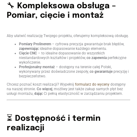
🔧
Kompleksowa obsługa –
Pomiar, cięcie i montaż
Aby ułatwić realizację Twojego projektu, oferujemy kompleksową obsługę.
Pomiary Prolinerem
– cyfrowa precyzja gwarantuje brak błędów,
zapewniając
idealne dopasowanie każdego elementu.
Cięcie CNC
– to idealne dopasowanie do wszystkich
niestandardowych kształtów i projektów,
co zapewnia
perfekcyjne
wykończenie.
Profesjonalny montaż
– dostępny na terenie całej Polski,
wykonywany przez doświadczone zespoły,
co gwarantuje
precyzję i
bezpieczeństwo.
Chcesz poznać koszt realizacji? Wypełnij
formularz do wyceny
dostępny
na naszej stronie.
Co więcej
, możliwy jest także zakup samych płyt bez
usługi montażu,
dając
Ci pełną elastyczność w zarządzaniu projektem.
⏳
Dostępność i termin
realizacji