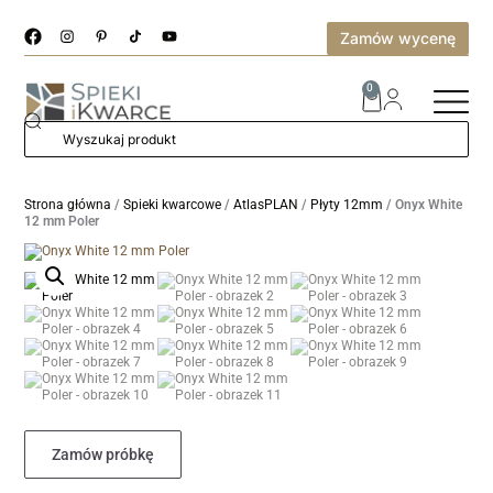
Zamów wycenę
0
Strona główna
/
Spieki kwarcowe
/
AtlasPLAN
/
Płyty 12mm
/ Onyx White
12 mm Poler
Zamów próbkę