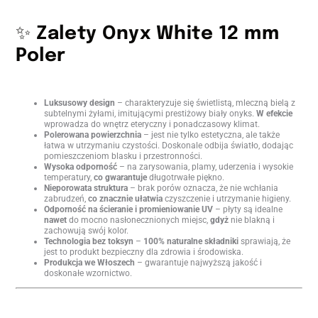
✨
Zalety Onyx White 12 mm
Poler
Luksusowy design
– charakteryzuje się świetlistą, mleczną bielą z
subtelnymi żyłami, imitującymi prestiżowy biały onyks.
W efekcie
wprowadza do wnętrz eteryczny i ponadczasowy klimat.
Polerowana powierzchnia
– jest nie tylko estetyczna, ale także
łatwa w utrzymaniu czystości. Doskonale odbija światło, dodając
pomieszczeniom blasku i przestronności.
Wysoka odporność
– na zarysowania, plamy, uderzenia i wysokie
temperatury,
co gwarantuje
długotrwałe piękno.
Nieporowata struktura
– brak porów oznacza, że nie wchłania
zabrudzeń,
co znacznie ułatwia
czyszczenie i utrzymanie higieny.
Odporność na ścieranie i promieniowanie UV
– płyty są idealne
nawet
do mocno nasłonecznionych miejsc,
gdyż
nie blakną i
zachowują swój kolor.
Technologia bez toksyn
–
100% naturalne składniki
sprawiają, że
jest to produkt bezpieczny dla zdrowia i środowiska.
Produkcja we Włoszech
– gwarantuje najwyższą jakość i
doskonałe wzornictwo.