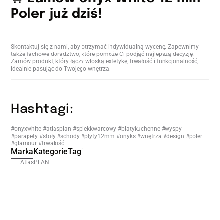
Poler już dziś!
Skontaktuj się z nami, aby otrzymać indywidualną wycenę. Zapewnimy
także fachowe doradztwo, które pomoże Ci podjąć najlepszą decyzję.
Zamów produkt, który łączy włoską estetykę, trwałość i funkcjonalność,
idealnie pasując do Twojego wnętrza.
Hashtagi:
#onyxwhite #atlasplan #spiekkwarcowy #blatykuchenne #wyspy
#parapety #stoły #schody #płyty12mm #onyks #wnętrza #design #poler
#glamour #trwałość
Marka
Kategorie
Tagi
AtlasPLAN