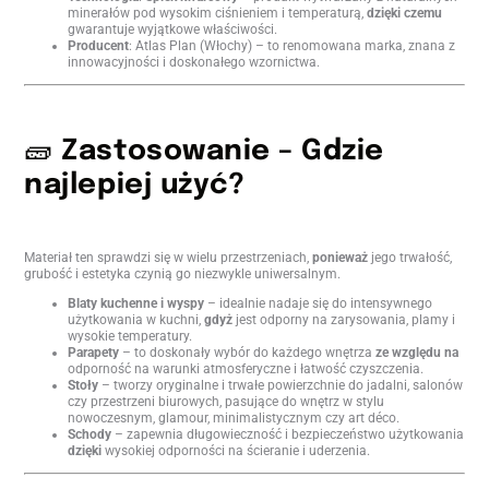
minerałów pod wysokim ciśnieniem i temperaturą,
dzięki czemu
gwarantuje wyjątkowe właściwości.
Producent
: Atlas Plan (Włochy) – to renomowana marka, znana z
innowacyjności i doskonałego wzornictwa.
🧱
Zastosowanie – Gdzie
najlepiej użyć?
Materiał ten sprawdzi się w wielu przestrzeniach,
ponieważ
jego trwałość,
grubość i estetyka czynią go niezwykle uniwersalnym.
Blaty kuchenne i wyspy
– idealnie nadaje się do intensywnego
użytkowania w kuchni,
gdyż
jest odporny na zarysowania, plamy i
wysokie temperatury.
Parapety
– to doskonały wybór do każdego wnętrza
ze względu na
odporność na warunki atmosferyczne i łatwość czyszczenia.
Stoły
– tworzy oryginalne i trwałe powierzchnie do jadalni, salonów
czy przestrzeni biurowych, pasujące do wnętrz w stylu
nowoczesnym, glamour, minimalistycznym czy art déco.
Schody
– zapewnia długowieczność i bezpieczeństwo użytkowania
dzięki
wysokiej odporności na ścieranie i uderzenia.