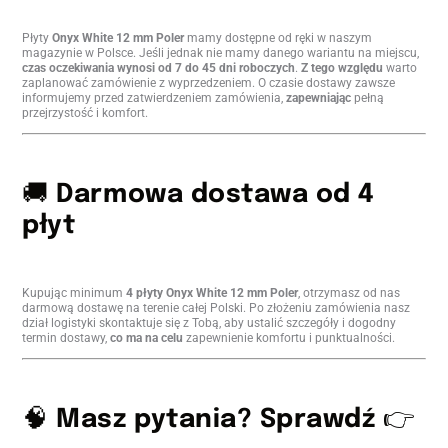
Płyty
Onyx White 12 mm Poler
mamy dostępne od ręki w naszym
magazynie w Polsce. Jeśli jednak nie mamy danego wariantu na miejscu,
czas oczekiwania wynosi od 7 do 45 dni roboczych
.
Z tego względu
warto
zaplanować zamówienie z wyprzedzeniem. O czasie dostawy zawsze
informujemy przed zatwierdzeniem zamówienia,
zapewniając
pełną
przejrzystość i komfort.
🚚
Darmowa dostawa od 4
płyt
Kupując minimum
4 płyty
Onyx White 12 mm Poler
, otrzymasz od nas
darmową dostawę na terenie całej Polski. Po złożeniu zamówienia nasz
dział logistyki skontaktuje się z Tobą, aby ustalić szczegóły i dogodny
termin dostawy,
co ma na celu
zapewnienie komfortu i punktualności.
🧠
Masz pytania? Sprawdź
👉