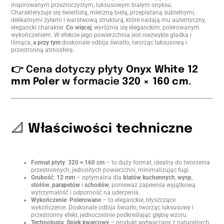
inspirowanym przezroczystym, luksusowym białym onyksu.
Charakteryzuje się świetlistą, mleczną bielą, przeplataną subtelnymi,
delikatnymi żyłami i warstwową strukturą, które nadają mu autentyczny,
elegancki charakter.
Co więcej
, wyróżnia się eleganckim, polerowanym
wykończeniem. W efekcie jego powierzchnia jest niezwykle gładka i
lśniąca,
a przy tym
doskonale odbija światło, tworząc luksusową i
przestronną atmosferę.
👉 Cena dotyczy płyty
Onyx White 12
mm Poler
w formacie
320 × 160 cm
.
📐
Właściwości techniczne
Format płyty
:
320 × 160 cm
– to duży format, idealny do tworzenia
przestronnych, jednolitych powierzchni, minimalizując fugi.
Grubość
:
12 mm
– optymalna dla
blatów kuchennych
,
wysp
,
stołów
,
parapetów
i
schodów
, ponieważ zapewnia wyjątkową
wytrzymałość i odporność na uderzenia.
Wykończenie
:
Polerowane
– to eleganckie, błyszczące
wykończenie. Doskonale odbija światło, tworząc luksusowy i
przestronny efekt, jednocześnie podkreślając głębię wzoru.
Technologia
:
Spiek kwarcowy
– produkt wytwarzany z naturalnych