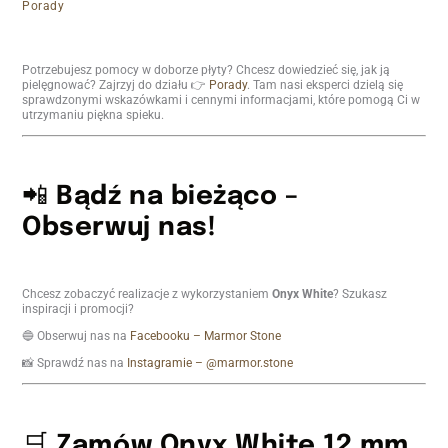
Porady
Potrzebujesz pomocy w doborze płyty? Chcesz dowiedzieć się, jak ją
pielęgnować? Zajrzyj do działu 👉
Porady
. Tam nasi eksperci dzielą się
sprawdzonymi wskazówkami i cennymi informacjami, które pomogą Ci w
utrzymaniu piękna spieku.
📲
Bądź na bieżąco –
Obserwuj nas!
Chcesz zobaczyć realizacje z wykorzystaniem
Onyx White
? Szukasz
inspiracji i promocji?
🔵 Obserwuj nas na
Facebooku – Marmor Stone
📸 Sprawdź nas na
Instagramie – @marmor.stone
🛒
Zamów Onyx White 12 mm