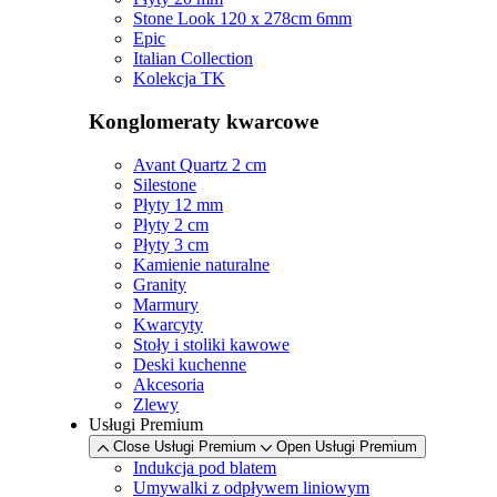
Stone Look 120 x 278cm 6mm
Epic
Italian Collection
Kolekcja TK
Konglomeraty kwarcowe
Avant Quartz 2 cm
Silestone
Płyty 12 mm
Płyty 2 cm
Płyty 3 cm
Kamienie naturalne
Granity
Marmury
Kwarcyty
Stoły i stoliki kawowe
Deski kuchenne
Akcesoria
Zlewy
Usługi Premium
Close Usługi Premium
Open Usługi Premium
Indukcja pod blatem
Umywalki z odpływem liniowym