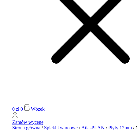
0
zł
0
Wózek
Zamów wycenę
Strona główna
/
Spieki kwarcowe
/
AtlasPLAN
/
Płyty 12mm
/ 