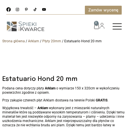
Zamów wycenę
0
Strona główna
/
Arklam
/
Płyty 20mm
/ Estatuario Hond 20 mm
Estatuario Hond 20 mm
Podana cena dotyczy płyty
Arklam
o wymiarze 150 x 320cm w wykończeniu
powierzchni zgodnie z opisem.
Przy zakupie czterech płyt Arklam dostawa na terenie Polski
GRATIS
.
Wyjątkowa trwałość –
Arklam
wykonany jest z mieszanki naturalnych
minerałów które są poddawane wysokim temperaturom i ciśnieniu. Dzięki temu
materiał ten jest niezwykle odporny na zarysowania – plamy – uderzenia i inne
uszkodzenia mechaniczne. Arklam jest nieprzepuszczalny dla płynów co
oznacza że nie wchłania brudu ani plam. Dzięki temu jest bardzo łatwy w