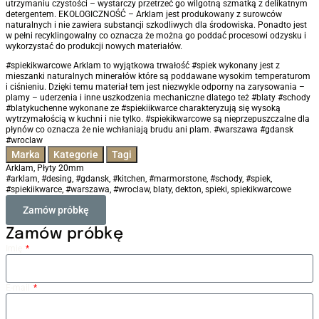
utrzymaniu czystości – wystarczy przetrzeć go wilgotną szmatką z delikatnym
detergentem. EKOLOGICZNOŚĆ – Arklam jest produkowany z surowców
naturalnych i nie zawiera substancji szkodliwych dla środowiska. Ponadto jest
w pełni recyklingowalny co oznacza że można go poddać procesowi odzysku i
wykorzystać do produkcji nowych materiałów.
#spiekikwarcowe Arklam to wyjątkowa trwałość #spiek wykonany jest z
mieszanki naturalnych minerałów które są poddawane wysokim temperaturom
i ciśnieniu. Dzięki temu materiał tem jest niezwykle odporny na zarysowania –
plamy – uderzenia i inne uszkodzenia mechaniczne dlatego też #blaty #schody
#blatykuchenne wykonane ze #spiekiikwarce charakteryzują się wysoką
wytrzymałością w kuchni i nie tylko. #spiekikwarcowe są nieprzepuszczalne dla
płynów co oznacza że nie wchłaniają brudu ani plam. #warszawa #gdansk
#wroclaw
Marka
Kategorie
Tagi
Arklam
,
Płyty 20mm
#arklam
,
#desing
,
#gdansk
,
#kitchen
,
#marmorstone
,
#schody
,
#spiek
,
#spiekiikwarce
,
#warszawa
,
#wroclaw
,
blaty
,
dekton
,
spieki
,
spiekikwarcowe
Zamów próbkę
Zamów próbkę
Imię
E-mail