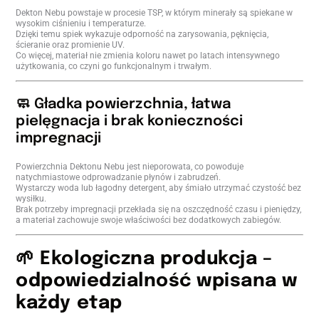
Dekton Nebu powstaje w procesie TSP, w którym minerały są spiekane w
wysokim ciśnieniu i temperaturze.
Dzięki temu spiek wykazuje odporność na zarysowania, pęknięcia,
ścieranie oraz promienie UV.
Co więcej, materiał nie zmienia koloru nawet po latach intensywnego
użytkowania, co czyni go funkcjonalnym i trwałym.
🧼 Gładka powierzchnia, łatwa
pielęgnacja i brak konieczności
impregnacji
Powierzchnia Dektonu Nebu jest nieporowata, co powoduje
natychmiastowe odprowadzanie płynów i zabrudzeń.
Wystarczy woda lub łagodny detergent, aby śmiało utrzymać czystość bez
wysiłku.
Brak potrzeby impregnacji przekłada się na oszczędność czasu i pieniędzy,
a materiał zachowuje swoje właściwości bez dodatkowych zabiegów.
🌱 Ekologiczna produkcja –
odpowiedzialność wpisana w
każdy etap