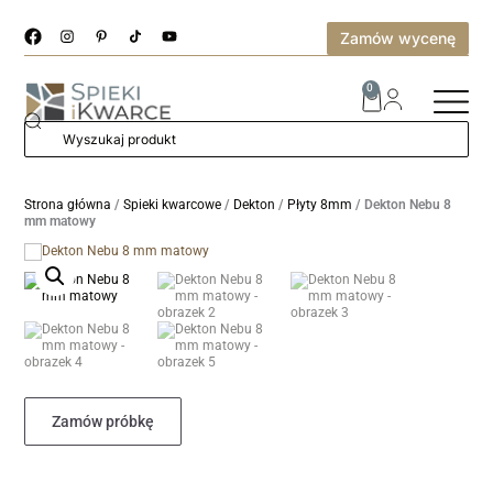
Zamów wycenę
0
Strona główna
/
Spieki kwarcowe
/
Dekton
/
Płyty 8mm
/ Dekton Nebu 8
mm matowy
Zamów próbkę