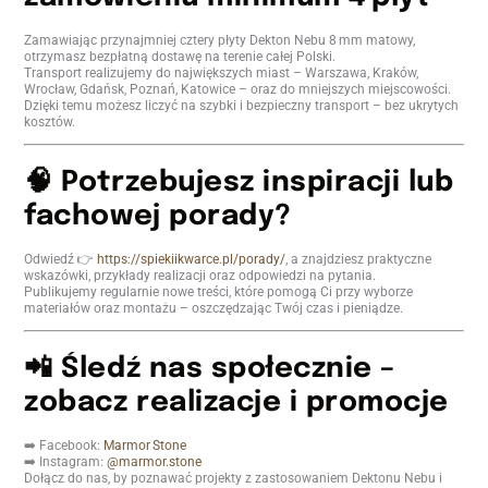
Zamawiając przynajmniej cztery płyty Dekton Nebu 8 mm matowy,
otrzymasz bezpłatną dostawę na terenie całej Polski.
Transport realizujemy do największych miast – Warszawa, Kraków,
Wrocław, Gdańsk, Poznań, Katowice – oraz do mniejszych miejscowości.
Dzięki temu możesz liczyć na szybki i bezpieczny transport – bez ukrytych
kosztów.
🧠 Potrzebujesz inspiracji lub
fachowej porady?
Odwiedź 👉
https://spiekiikwarce.pl/porady/
, a znajdziesz praktyczne
wskazówki, przykłady realizacji oraz odpowiedzi na pytania.
Publikujemy regularnie nowe treści, które pomogą Ci przy wyborze
materiałów oraz montażu – oszczędzając Twój czas i pieniądze.
📲 Śledź nas społecznie –
zobacz realizacje i promocje
➡️ Facebook:
Marmor Stone
➡️ Instagram:
@marmor.stone
Dołącz do nas, by poznawać projekty z zastosowaniem Dektonu Nebu i