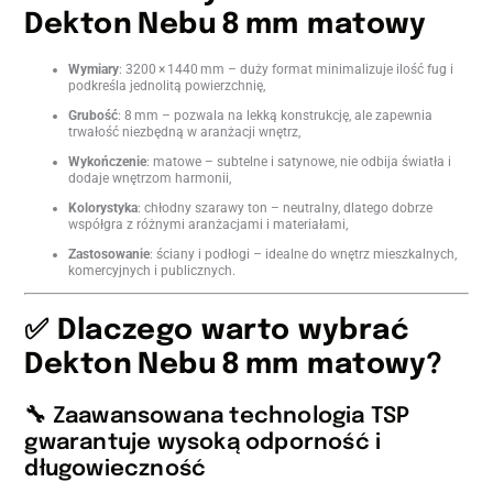
Dekton Nebu 8 mm matowy
Wymiary
: 3200 × 1440 mm – duży format minimalizuje ilość fug i
podkreśla jednolitą powierzchnię,
Grubość
: 8 mm – pozwala na lekką konstrukcję, ale zapewnia
trwałość niezbędną w aranżacji wnętrz,
Wykończenie
: matowe – subtelne i satynowe, nie odbija światła i
dodaje wnętrzom harmonii,
Kolorystyka
: chłodny szarawy ton – neutralny, dlatego dobrze
współgra z różnymi aranżacjami i materiałami,
Zastosowanie
: ściany i podłogi – idealne do wnętrz mieszkalnych,
komercyjnych i publicznych.
✅ Dlaczego warto wybrać
Dekton Nebu 8 mm matowy?
🔧 Zaawansowana technologia TSP
gwarantuje wysoką odporność i
długowieczność