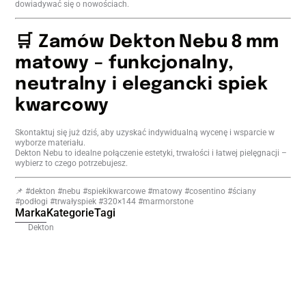
dowiadywać się o nowościach.
🛒 Zamów Dekton Nebu 8 mm
matowy – funkcjonalny,
neutralny i elegancki spiek
kwarcowy
Skontaktuj się już dziś, aby uzyskać indywidualną wycenę i wsparcie w
wyborze materiału.
Dekton Nebu to idealne połączenie estetyki, trwałości i łatwej pielęgnacji –
wybierz to czego potrzebujesz.
📌 #dekton #nebu #spiekikwarcowe #matowy #cosentino #ściany
#podłogi #trwałyspiek #320×144 #marmorstone
Marka
Kategorie
Tagi
Dekton