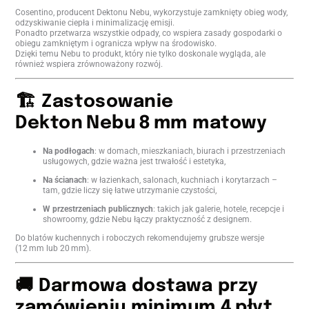
Cosentino, producent Dektonu Nebu, wykorzystuje zamknięty obieg wody,
odzyskiwanie ciepła i minimalizację emisji.
Ponadto przetwarza wszystkie odpady, co wspiera zasady gospodarki o
obiegu zamkniętym i ogranicza wpływ na środowisko.
Dzięki temu Nebu to produkt, który nie tylko doskonale wygląda, ale
również wspiera zrównoważony rozwój.
🏗️ Zastosowanie
Dekton Nebu 8 mm matowy
Na podłogach
: w domach, mieszkaniach, biurach i przestrzeniach
usługowych, gdzie ważna jest trwałość i estetyka,
Na ścianach
: w łazienkach, salonach, kuchniach i korytarzach –
tam, gdzie liczy się łatwe utrzymanie czystości,
W przestrzeniach publicznych
: takich jak galerie, hotele, recepcje i
showroomy, gdzie Nebu łączy praktyczność z designem.
Do blatów kuchennych i roboczych rekomendujemy grubsze wersje
(12 mm lub 20 mm).
🚚 Darmowa dostawa przy
zamówieniu minimum 4 płyt