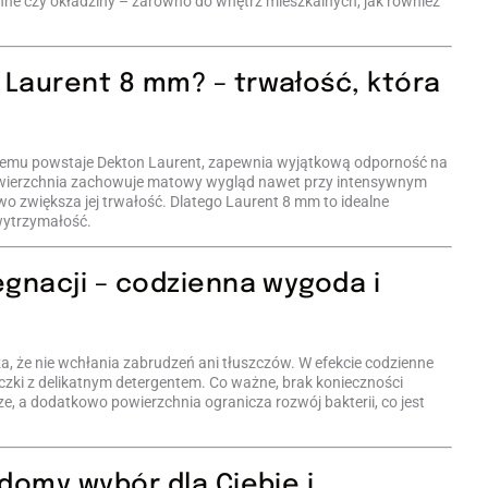
nne czy okładziny – zarówno do wnętrz mieszkalnych, jak również
Laurent 8 mm? – trwałość, która
któremu powstaje Dekton Laurent, zapewnia wyjątkową odporność na
powierzchnia zachowuje matowy wygląd nawet przy intensywnym
o zwiększa jej trwałość. Dlatego Laurent 8 mm to idealne
 wytrzymałość.
ęgnacji – codzienna wygoda i
, że nie wchłania zabrudzeń ani tłuszczów. W efekcie codzienne
reczki z delikatnym detergentem. Co ważne, brak konieczności
ze, a dodatkowo powierzchnia ogranicza rozwój bakterii, co jest
adomy wybór dla Ciebie i