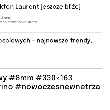
ekton Laurent jeszcze bliżej
i 8 mm.
my do odwiedzenia strony:
ościowych – najnowsze trendy,
wy #8mm #330×163
tino #nowoczesnewnetrza