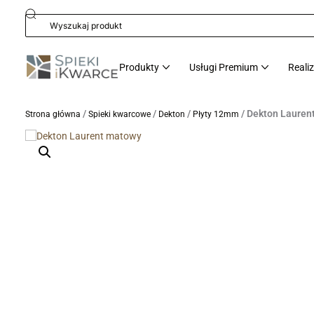
Produkty
Usługi Premium
Reali
/
/
/
/ Dekton Laure
Strona główna
Spieki kwarcowe
Dekton
Płyty 12mm