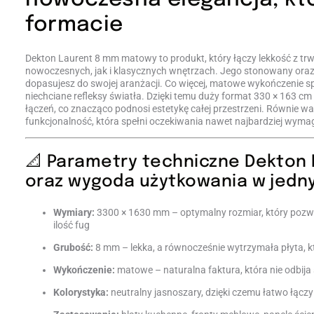
formacie
Dekton Laurent 8 mm matowy to produkt, który łączy lekkość z trw
nowoczesnych, jak i klasycznych wnętrzach. Jego stonowany oraz n
dopasujesz do swojej aranżacji. Co więcej, matowe wykończenie sp
niechciane refleksy światła. Dzięki temu duży format 330 × 163 
łączeń, co znacząco podnosi estetykę całej przestrzeni. Równie w
funkcjonalność, która spełni oczekiwania nawet najbardziej wym
📐 Parametry techniczne Dekton
oraz wygoda użytkowania w jedn
Wymiary:
3300 × 1630 mm – optymalny rozmiar, który pozwala
ilość fug
Grubość:
8 mm – lekka, a równocześnie wytrzymała płyta, k
Wykończenie:
matowe – naturalna faktura, która nie odbija
Kolorystyka:
neutralny jasnoszary, dzięki czemu łatwo łącz