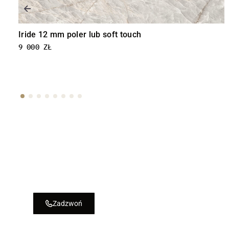
Luce 12 mm poler lub soft touch
9 000
ZŁ
Skorzystaj
z na
Zamów produkt w sklepie lub skontakt
się z nami telefonicznie
Zadzwoń