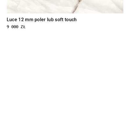
Alba 12 mm poler lub soft touch
9 000
ZŁ
szej oferty
uj