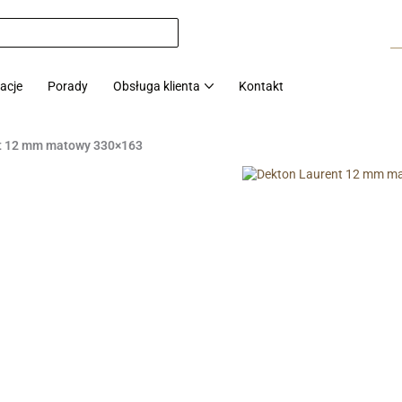
zacje
Porady
Obsługa klienta
Kontakt
nt 12 mm matowy 330×163