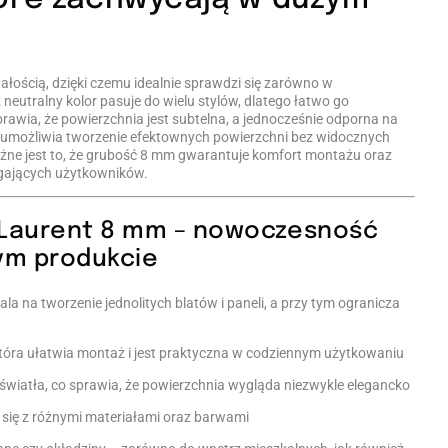
ałością, dzięki czemu idealnie sprawdzi się zarówno w
eutralny kolor pasuje do wielu stylów, dlatego łatwo go
rawia, że powierzchnia jest subtelna, a jednocześnie odporna na
cm umożliwia tworzenie efektownych powierzchni bez widocznych
ażne jest to, że grubość 8 mm gwarantuje komfort montażu oraz
agających użytkowników.
 Laurent 8 mm – nowoczesność
ym produkcie
 na tworzenie jednolitych blatów i paneli, a przy tym ogranicza
tóra ułatwia montaż i jest praktyczna w codziennym użytkowaniu
 światła, co sprawia, że powierzchnia wygląda niezwykle elegancko
y się z różnymi materiałami oraz barwami