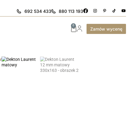
692 534 433
880 113 193
0
Zamów wycenę