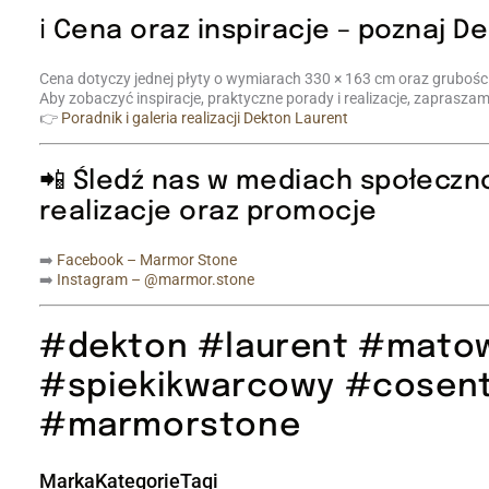
ℹ️ Cena oraz inspiracje – poznaj D
Cena dotyczy jednej płyty o wymiarach 330 × 163 cm oraz grubośc
Aby zobaczyć inspiracje, praktyczne porady i realizacje, zaprasza
👉
Poradnik i galeria realizacji Dekton Laurent
📲 Śledź nas w mediach społeczn
realizacje oraz promocje
➡️
Facebook – Marmor Stone
➡️
Instagram – @marmor.stone
#dekton #laurent #mato
#spiekikwarcowy #cosen
#marmorstone
Marka
Kategorie
Tagi