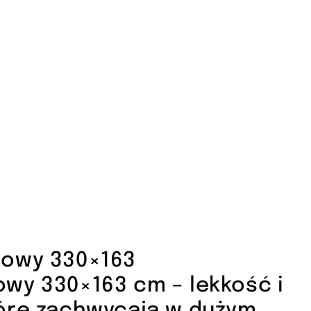
towy 330×163
wy 330×163 cm – lekkość i
óre zachwycają w dużym