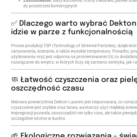
Zastosowanie:
blaty kuchenne, fronty meblowe, panele ście
do przestrzeni komercyjnych
✅ Dlaczego warto wybrać Dekton 
idzie w parze z funkcjonalnością
Proces produkcji TSP (Technology of Sintered Particles), dzięki 
zarysowania, ścieranie, a także wysokie temperatury. Ponadto, 
użytkowaniu oraz jest odporna na promieniowanie UV, co dodatkow
rozwiązanie do wnętrz, w których liczy się zarówno estetyka, jak i
🧼 Łatwość czyszczenia oraz piel
oszczędność czasu
Matowa powierzchnia Dekton Laurent jest nieporowata, co oznacza
czyszczenie jest szybkie oraz łatwe, wystarczy użyć miękkiej ście
impregnacji pozwala zaoszczędzić nie tylko czas, ale także pieniąd
szczególnie istotne w kuchni.
🌱 Ekologiczne rozwiązania – świ