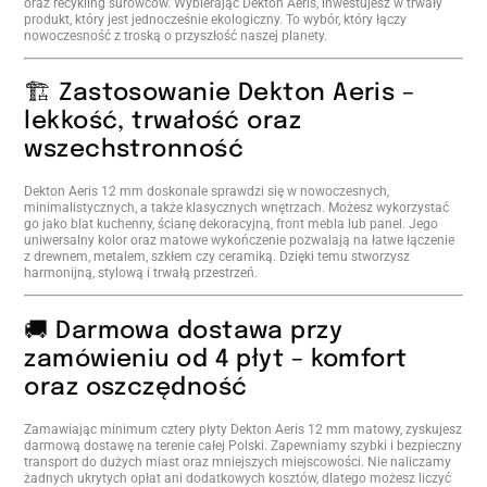
oraz recykling surowców. Wybierając Dekton Aeris, inwestujesz w trwały
produkt, który jest jednocześnie ekologiczny. To wybór, który łączy
nowoczesność z troską o przyszłość naszej planety.
🏗️ Zastosowanie Dekton Aeris –
lekkość, trwałość oraz
wszechstronność
Dekton Aeris 12 mm doskonale sprawdzi się w nowoczesnych,
minimalistycznych, a także klasycznych wnętrzach. Możesz wykorzystać
go jako blat kuchenny, ścianę dekoracyjną, front mebla lub panel. Jego
uniwersalny kolor oraz matowe wykończenie pozwalają na łatwe łączenie
z drewnem, metalem, szkłem czy ceramiką. Dzięki temu stworzysz
harmonijną, stylową i trwałą przestrzeń.
🚚 Darmowa dostawa przy
zamówieniu od 4 płyt – komfort
oraz oszczędność
Zamawiając minimum cztery płyty Dekton Aeris 12 mm matowy, zyskujesz
darmową dostawę na terenie całej Polski. Zapewniamy szybki i bezpieczny
transport do dużych miast oraz mniejszych miejscowości. Nie naliczamy
żadnych ukrytych opłat ani dodatkowych kosztów, dlatego możesz liczyć