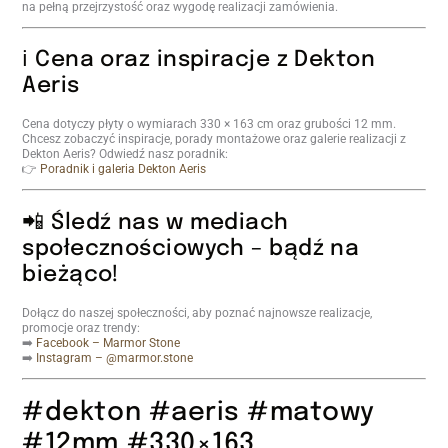
na pełną przejrzystość oraz wygodę realizacji zamówienia.
ℹ️ Cena oraz inspiracje z Dekton
Aeris
Cena dotyczy płyty o wymiarach 330 × 163 cm oraz grubości 12 mm.
Chcesz zobaczyć inspiracje, porady montażowe oraz galerie realizacji z
Dekton Aeris? Odwiedź nasz poradnik:
👉
Poradnik i galeria Dekton Aeris
📲 Śledź nas w mediach
społecznościowych – bądź na
bieżąco!
Dołącz do naszej społeczności, aby poznać najnowsze realizacje,
promocje oraz trendy:
➡️
Facebook – Marmor Stone
➡️
Instagram – @marmor.stone
#dekton #aeris #matowy
#12mm #330×163