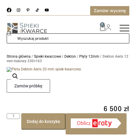
Zamów wycenę
0
Strona główna
/
Spieki kwarcowe
/
Dekton
/
Płyty 12mm
/ Dekton Aeris 12
mm matowy 330×163
Zamów próbkę
6 500
zł
Dodaj do koszyka