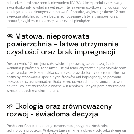
zabrudzeniami oraz promieniowaniem UV. W efekcie produkt zachowuje
swój doskonały wygląd nawet przy intensywnym użytkowaniu, co czyni go
idealnym do codziennych zastosowań. Ponadto, większa grubość 12 mm
zwiększa stabilność i trwałość, a jednocześnie ułatwia transport oraz
montaż, dzięki czemu oszczędzasz czas i pieniądze.
🧼 Matowa, nieporowata
powierzchnia – łatwe utrzymanie
czystości oraz brak impregnacji
Dekton Aeris 12 mm jest całkowicie nieporowaty, co oznacza, że nie
wchłania płynów ani zabrudzeń. Dzięki temu czyszczenie jest szybkie oraz
łatwe, wystarczy tylko miękka ściereczka oraz delikatny detergent. Nie ma
potrzeby stosowania specjalnych środków ani impregnacji, co pozwala
oszczędzić czas i pieniądze. Dodatkowo powierzchnia ogranicza rozwój
bakterii, co jest szczególnie ważne w kuchniach i innych pomieszczeniach
wymagających wysokiej higieny.
🌱 Ekologia oraz zrównoważony
rozwój – świadoma decyzja
Producent Cosentino stosuje nowoczesne, przyjazne środowisku
technologie produkcji. Wykorzystuje zamknięty obieg wody, odzysk energii