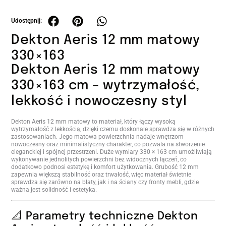
Dekton Aeris 12 mm matowy
330×163
Dekton Aeris 12 mm matowy
330×163 cm – wytrzymałość,
lekkość i nowoczesny styl
Dekton Aeris 12 mm matowy to materiał, który łączy wysoką
wytrzymałość z lekkością, dzięki czemu doskonale sprawdza się w różnych
zastosowaniach. Jego matowa powierzchnia nadaje wnętrzom
nowoczesny oraz minimalistyczny charakter, co pozwala na stworzenie
eleganckiej i spójnej przestrzeni. Duże wymiary 330 × 163 cm umożliwiają
wykonywanie jednolitych powierzchni bez widocznych łączeń, co
dodatkowo podnosi estetykę i komfort użytkowania. Grubość 12 mm
zapewnia większą stabilność oraz trwałość, więc materiał świetnie
sprawdza się zarówno na blaty, jak i na ściany czy fronty mebli, gdzie
ważna jest solidność i estetyka.
📐 Parametry techniczne Dekton