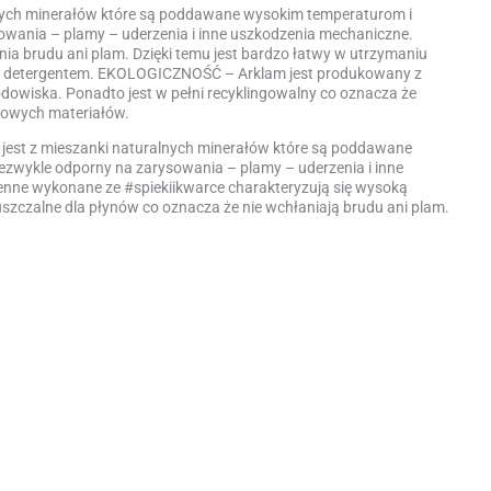
nych minerałów które są poddawane wysokim temperaturom i
ysowania – plamy – uderzenia i inne uszkodzenia mechaniczne.
nia brudu ani plam. Dzięki temu jest bardzo łatwy w utrzymaniu
nym detergentem. EKOLOGICZNOŚĆ – Arklam jest produkowany z
odowiska. Ponadto jest w pełni recyklingowalny co oznacza że
nowych materiałów.
jest z mieszanki naturalnych minerałów które są poddawane
niezwykle odporny na zarysowania – plamy – uderzenia i inne
nne wykonane ze #spiekiikwarce charakteryzują się wysoką
uszczalne dla płynów co oznacza że nie wchłaniają brudu ani plam.