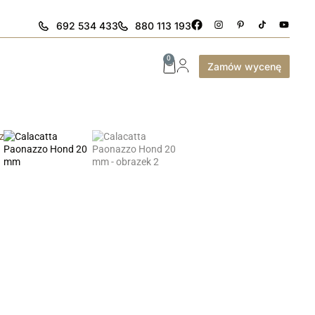
692 534 433
880 113 193
0
Zamów wycenę