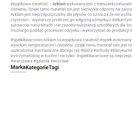
Wyjątkowa trwałość –
Arklam
wykonany jest z mieszanki natural
ciśnieniu. Dzięki temu materiał ten jest niezwykle odporny na zar
Arklam jest nieprzepuszczalny dla płynów co oznacza że nie wchła
czystości – wystarczy przetrzeć go wilgotną szmatką z delikat
surowców naturalnych i nie zawiera substancji szkodliwych dla śr
można go poddać procesowi odzysku i wykorzystać do produkcji 
#spiekikwarcowe Arklam to wyjątkowa trwałość #spiek wykonany 
wysokim temperaturom i ciśnieniu. Dzięki temu materiał tem jest 
uszkodzenia mechaniczne dlatego też #blaty #schody #blatykuche
wytrzymałością w kuchni i nie tylko. #spiekikwarcowe są nieprzep
#warszawa #gdansk #wroclaw
Marka
Kategorie
Tagi