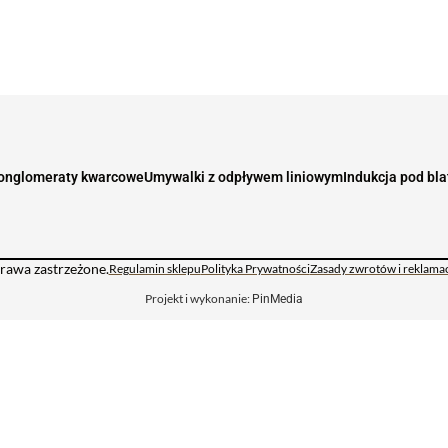
onglomeraty kwarcowe
Umywalki z odpływem liniowym
Indukcja pod bl
rawa zastrzeżone.
Regulamin sklepu
Polityka Prywatności
Zasady zwrotów i reklamac
Projekt i wykonanie:
PinMedia