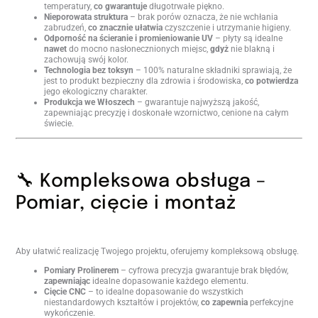
temperatury,
co gwarantuje
długotrwałe piękno.
Nieporowata struktura
– brak porów oznacza, że nie wchłania
zabrudzeń,
co znacznie ułatwia
czyszczenie i utrzymanie higieny.
Odporność na ścieranie i promieniowanie UV
– płyty są idealne
nawet
do mocno nasłonecznionych miejsc,
gdyż
nie blakną i
zachowują swój kolor.
Technologia bez toksyn
– 100% naturalne składniki sprawiają, że
jest to produkt bezpieczny dla zdrowia i środowiska,
co potwierdza
jego ekologiczny charakter.
Produkcja we Włoszech
– gwarantuje najwyższą jakość,
zapewniając precyzję i doskonałe wzornictwo, cenione na całym
świecie.
🔧 Kompleksowa obsługa –
Pomiar, cięcie i montaż
Aby ułatwić realizację Twojego projektu, oferujemy kompleksową obsługę.
Pomiary Prolinerem
– cyfrowa precyzja gwarantuje brak błędów,
zapewniając
idealne dopasowanie każdego elementu.
Cięcie CNC
– to idealne dopasowanie do wszystkich
niestandardowych kształtów i projektów,
co zapewnia
perfekcyjne
wykończenie.