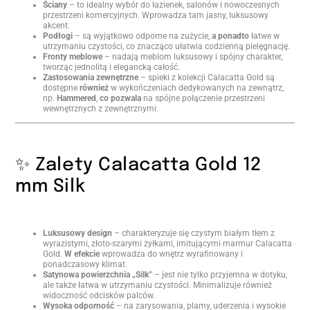
Ściany
– to idealny wybór do łazienek, salonów i nowoczesnych
przestrzeni komercyjnych. Wprowadza tam jasny, luksusowy
akcent.
Podłogi
– są wyjątkowo odporne na zużycie,
a ponadto
łatwe w
utrzymaniu czystości, co znacząco ułatwia codzienną pielęgnację.
Fronty meblowe
– nadają meblom luksusowy i spójny charakter,
tworząc jednolitą i elegancką całość.
Zastosowania zewnętrzne
– spieki z kolekcji Calacatta Gold są
dostępne
również
w wykończeniach dedykowanych na zewnątrz,
np.
Hammered
,
co pozwala
na spójne połączenie przestrzeni
wewnętrznych z zewnętrznymi.
✨ Zalety Calacatta Gold 12
mm Silk
Luksusowy design
– charakteryzuje się czystym białym tłem z
wyrazistymi, złoto-szarymi żyłkami, imitującymi marmur Calacatta
Gold.
W efekcie
wprowadza do wnętrz wyrafinowany i
ponadczasowy klimat.
Satynowa powierzchnia „Silk”
– jest nie tylko przyjemna w dotyku,
ale także łatwa w utrzymaniu czystości. Minimalizuje również
widoczność odcisków palców.
Wysoka odporność
– na zarysowania, plamy, uderzenia i wysokie