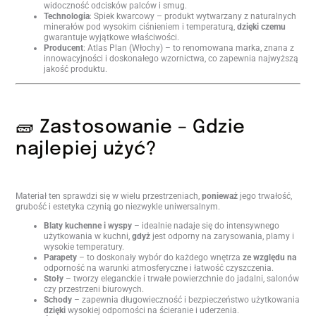
widoczność odcisków palców i smug.
Technologia
: Spiek kwarcowy – produkt wytwarzany z naturalnych
minerałów pod wysokim ciśnieniem i temperaturą,
dzięki czemu
gwarantuje wyjątkowe właściwości.
Producent
: Atlas Plan (Włochy) – to renomowana marka, znana z
innowacyjności i doskonałego wzornictwa, co zapewnia najwyższą
jakość produktu.
🧱 Zastosowanie – Gdzie
najlepiej użyć?
Materiał ten sprawdzi się w wielu przestrzeniach,
ponieważ
jego trwałość,
grubość i estetyka czynią go niezwykle uniwersalnym.
Blaty kuchenne i wyspy
– idealnie nadaje się do intensywnego
użytkowania w kuchni,
gdyż
jest odporny na zarysowania, plamy i
wysokie temperatury.
Parapety
– to doskonały wybór do każdego wnętrza
ze względu na
odporność na warunki atmosferyczne i łatwość czyszczenia.
Stoły
– tworzy eleganckie i trwałe powierzchnie do jadalni, salonów
czy przestrzeni biurowych.
Schody
– zapewnia długowieczność i bezpieczeństwo użytkowania
dzięki
wysokiej odporności na ścieranie i uderzenia.