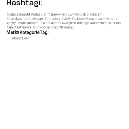
Hashtagi:
#calacattagold #atlasplan #spiekkwarcowy #włoskiproducent
#blatykuchenne #wyspy #parapety #stoły #schody #nowoczesnewnętrza
#płyty12mm #marmur #biel #złoto #wnętrza #design #aranżacja #luksus
#silk #satynowe #funkcjonalność #trwałość
Marka
Kategorie
Tagi
AtlasPLAN