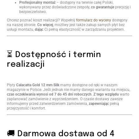
Profesjonalny montaż
– dostępny na terenie całej Polski,
wykonywany przez doświadczone zespoły,
co gwarantuje
precyzję i
bezpieczeństwo.
Chcesz poznać koszt realizacji? Wypełnij
formularz do wyceny
dostępny
na naszej stronie.
Co więcej
, możliwy jest także zakup samych płyt bez
usługi montażu,
dając
Ci pełną elastyczność w zarządzaniu projektem.
⏳ Dostępność i termin
realizacji
Płyty
Calacatta Gold 12 mm Silk
mamy dostępne od ręki w naszym
magazynie w Polsce. Jeśli jednak nie mamy danego wariantu na miejscu,
czas oczekiwania wynosi od 7 do 45 dni roboczych
.
Z tego względu
warto
zaplanować zamówienie z wyprzedzeniem. O czasie dostawy zawsze
informujemy przed zatwierdzeniem zamówienia,
zapewniając
pełną
przejrzystość i komfort.
🚚 Darmowa dostawa od 4