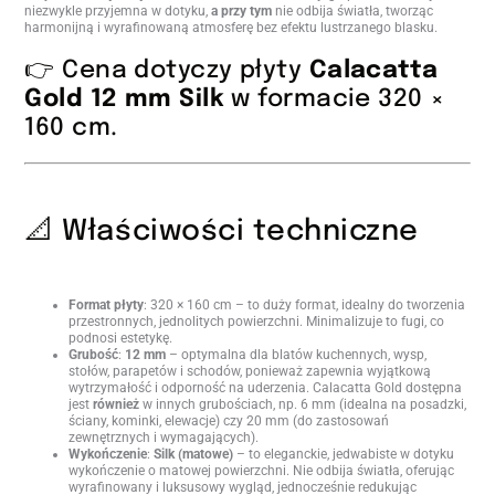
niezwykle przyjemna w dotyku,
a przy tym
nie odbija światła, tworząc
harmonijną i wyrafinowaną atmosferę bez efektu lustrzanego blasku.
👉 Cena dotyczy płyty
Calacatta
Gold 12 mm Silk
w formacie 320 ×
160 cm.
📐 Właściwości techniczne
Format płyty
: 320 × 160 cm – to duży format, idealny do tworzenia
przestronnych, jednolitych powierzchni. Minimalizuje to fugi, co
podnosi estetykę.
Grubość
:
12 mm
– optymalna dla blatów kuchennych, wysp,
stołów, parapetów i schodów, ponieważ zapewnia wyjątkową
wytrzymałość i odporność na uderzenia. Calacatta Gold dostępna
jest
również
w innych grubościach, np. 6 mm (idealna na posadzki,
ściany, kominki, elewacje) czy 20 mm (do zastosowań
zewnętrznych i wymagających).
Wykończenie
:
Silk (matowe)
– to eleganckie, jedwabiste w dotyku
wykończenie o matowej powierzchni. Nie odbija światła, oferując
wyrafinowany i luksusowy wygląd, jednocześnie redukując