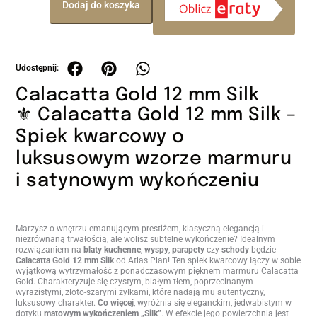
Dodaj do koszyka
Calacatta Gold 12 mm Silk
⚜️ Calacatta Gold 12 mm Silk –
Spiek kwarcowy o
luksusowym wzorze marmuru
i satynowym wykończeniu
Marzysz o wnętrzu emanującym prestiżem, klasyczną elegancją i
niezrównaną trwałością, ale wolisz subtelne wykończenie? Idealnym
rozwiązaniem na
blaty kuchenne
,
wyspy
,
parapety
czy
schody
będzie
Calacatta Gold 12 mm Silk
od Atlas Plan! Ten spiek kwarcowy łączy w sobie
wyjątkową wytrzymałość z ponadczasowym pięknem marmuru Calacatta
Gold. Charakteryzuje się czystym, białym tłem, poprzecinanym
wyrazistymi, złoto-szarymi żyłkami, które nadają mu autentyczny,
luksusowy charakter.
Co więcej
, wyróżnia się eleganckim, jedwabistym w
dotyku
matowym wykończeniem „Silk”
. W efekcie jego powierzchnia jest