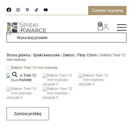
Zamów wycenę
0
Strona główna
/
Spieki kwarcowe
/
Dekton
/
Płyty 12mm
/ Dekton Trevi 12
mm matowy
Zamów próbkę