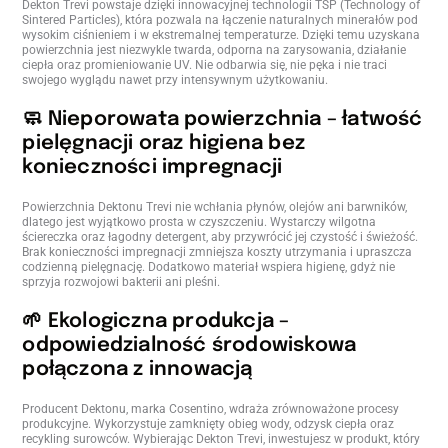
Dekton Trevi powstaje dzięki innowacyjnej technologii TSP (Technology of
Sintered Particles), która pozwala na łączenie naturalnych minerałów pod
wysokim ciśnieniem i w ekstremalnej temperaturze. Dzięki temu uzyskana
powierzchnia jest niezwykle twarda, odporna na zarysowania, działanie
ciepła oraz promieniowanie UV. Nie odbarwia się, nie pęka i nie traci
swojego wyglądu nawet przy intensywnym użytkowaniu.
🧼 Nieporowata powierzchnia – łatwość
pielęgnacji oraz higiena bez
konieczności impregnacji
Powierzchnia Dektonu Trevi nie wchłania płynów, olejów ani barwników,
dlatego jest wyjątkowo prosta w czyszczeniu. Wystarczy wilgotna
ściereczka oraz łagodny detergent, aby przywrócić jej czystość i świeżość.
Brak konieczności impregnacji zmniejsza koszty utrzymania i upraszcza
codzienną pielęgnację. Dodatkowo materiał wspiera higienę, gdyż nie
sprzyja rozwojowi bakterii ani pleśni.
🌱 Ekologiczna produkcja –
odpowiedzialność środowiskowa
połączona z innowacją
Producent Dektonu, marka Cosentino, wdraża zrównoważone procesy
produkcyjne. Wykorzystuje zamknięty obieg wody, odzysk ciepła oraz
recykling surowców. Wybierając Dekton Trevi, inwestujesz w produkt, który