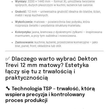
Wymiary:
3200 × 1440 mm – format XL umożliwia tworzenie
spójnych, dużych płaszczyzn w kuchni, łazience lub salonie.
Grubość:
12 mm – uniwersalna grubość idealna do blatów, ścian,
mebli i wysp kuchennych.
Wykończenie:
matowe – powierzchnia bez połysku, która
rozprasza światło i uwydatnia strukturę materiału.
Kolorystyka:
jasna, kremowa z dyskretnymi żyłkami – inspirowana
marmurem, a przy tym subtelna i nowoczesna.
Zastosowanie:
kuchnie, łazienki, przestrzenie komercyjne – jako
blat, panel, front, okładzina lub stół.
✅ Dlaczego warto wybrać Dekton
Trevi 12 mm matowy? Estetyka
łączy się tu z trwałością i
praktycznością
🔧 Technologia TSP – trwałość, którą
wspiera precyzja i kontrolowany
proces produkcji