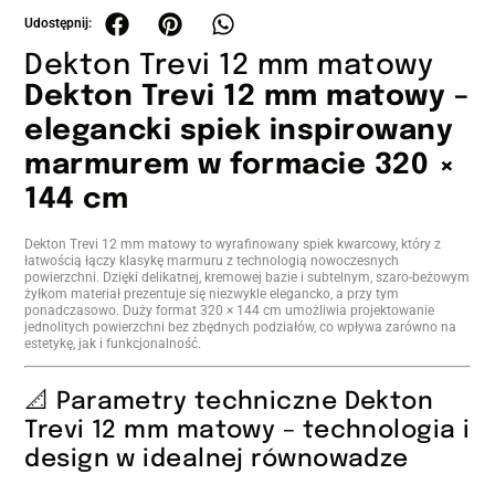
Dekton Trevi 12 mm matowy
Dekton Trevi 12 mm matowy –
elegancki spiek inspirowany
marmurem w formacie 320 ×
144 cm
Dekton Trevi 12 mm matowy to wyrafinowany spiek kwarcowy, który z
łatwością łączy klasykę marmuru z technologią nowoczesnych
powierzchni. Dzięki delikatnej, kremowej bazie i subtelnym, szaro-beżowym
żyłkom materiał prezentuje się niezwykle elegancko, a przy tym
ponadczasowo. Duży format 320 × 144 cm umożliwia projektowanie
jednolitych powierzchni bez zbędnych podziałów, co wpływa zarówno na
estetykę, jak i funkcjonalność.
📐 Parametry techniczne Dekton
Trevi 12 mm matowy – technologia i
design w idealnej równowadze