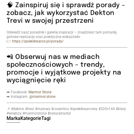
🧠 Zainspiruj się i sprawdź porady –
zobacz, jak wykorzystać Dekton
Trevi w swojej przestrzeni
Odwiedź nasz poradnik i galerię inspiracji – znajdziesz tam pomysły,
gotowe realizacje oraz praktyczne wskazówki:
👉
https://spiekiikwarce.pl/porady/
📲 Obserwuj nas w mediach
społecznościowych – trendy,
promocje i wyjątkowe projekty na
wyciągnięcie ręki
➡️ Facebook:
Marmor Stone
➡️ Instagram:
@marmor.stone
📌 #dekton #trevi #matowy #cosentino #spiekikwarcowy #320×144 #blaty
#wnętrza #marmorstone #naturalnystyl
Marka
Kategorie
Tagi