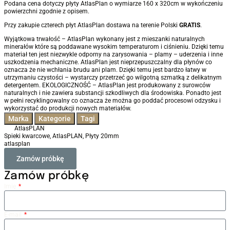
Podana cena dotyczy płyty AtlasPlan o wymiarze 160 x 320cm w wykończeniu
powierzchni zgodnie z opisem.
Przy zakupie czterech płyt AtlasPlan dostawa na terenie Polski
GRATIS
.
Wyjątkowa trwałość – AtlasPlan wykonany jest z mieszanki naturalnych
minerałów które są poddawane wysokim temperaturom i ciśnieniu. Dzięki temu
materiał ten jest niezwykle odporny na zarysowania – plamy – uderzenia i inne
uszkodzenia mechaniczne. AtlasPlan jest nieprzepuszczalny dla płynów co
oznacza że nie wchłania brudu ani plam. Dzięki temu jest bardzo łatwy w
utrzymaniu czystości – wystarczy przetrzeć go wilgotną szmatką z delikatnym
detergentem. EKOLOGICZNOŚĆ – AtlasPlan jest produkowany z surowców
naturalnych i nie zawiera substancji szkodliwych dla środowiska. Ponadto jest
w pełni recyklingowalny co oznacza że można go poddać procesowi odzysku i
wykorzystać do produkcji nowych materiałów.
Marka
Kategorie
Tagi
AtlasPLAN
Spieki kwarcowe
,
AtlasPLAN
,
Płyty 20mm
atlasplan
Zamów próbkę
Zamów próbkę
Imię
E-mail