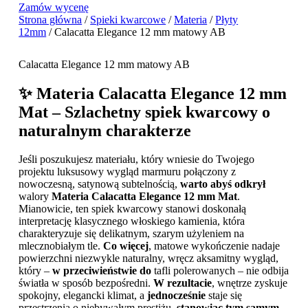
Zamów wycenę
Strona główna
/
Spieki kwarcowe
/
Materia
/
Płyty
12mm
/ Calacatta Elegance 12 mm matowy AB
Calacatta Elegance 12 mm matowy AB
✨ Materia Calacatta Elegance 12 mm
Mat – Szlachetny spiek kwarcowy o
naturalnym charakterze
Jeśli poszukujesz materiału, który wniesie do Twojego
projektu luksusowy wygląd marmuru połączony z
nowoczesną, satynową subtelnością,
warto abyś odkrył
walory
Materia Calacatta Elegance 12 mm Mat
.
Mianowicie, ten spiek kwarcowy stanowi doskonałą
interpretację klasycznego włoskiego kamienia, która
charakteryzuje się delikatnym, szarym użyleniem na
mlecznobiałym tle.
Co więcej
, matowe wykończenie nadaje
powierzchni niezwykle naturalny, wręcz aksamitny wygląd,
który –
w przeciwieństwie do
tafli polerowanych – nie odbija
światła w sposób bezpośredni.
W rezultacie
, wnętrze zyskuje
spokojny, elegancki klimat, a
jednocześnie
staje się
przestrzenią o niebywałym prestiżu,
stanowiąc tym samym