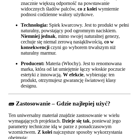
znacznie większą odporność na powstawanie
widocznych śladów palców,
co z kolei
wymiernie
podnosi codzienne walory użytkowe.
Technologia:
Spiek kwarcowy. Jest to produkt w pełni
naturalny, powstający pod ogromnym naciskiem.
Niemniej jednak
, mimo swojej naturalnej genezy,
cechuje się niemal zerową nasiąkliwością,
co w
konsekwencji
czyni go wyborem trwalszym niż
naturalny marmur.
Producent:
Materia (Włochy). Jest to renomowana
marka, która od lat umiejętnie łączy włoskie poczucie
estetyki z innowacją.
W efekcie
, wybierając ten
produkt, otrzymujesz gwarancję światowej klasy
designu.
🧱 Zastosowanie – Gdzie najlepiej użyć?
Ten uniwersalny materiał znajdzie zastosowanie w wielu
wymagających projektach.
Dzieje się tak
, ponieważ jego
parametry techniczne idą w parze z ponadczasowym
wzornictwem.
Z kolei
najczęstsze sposoby wykorzystania
obejmują: