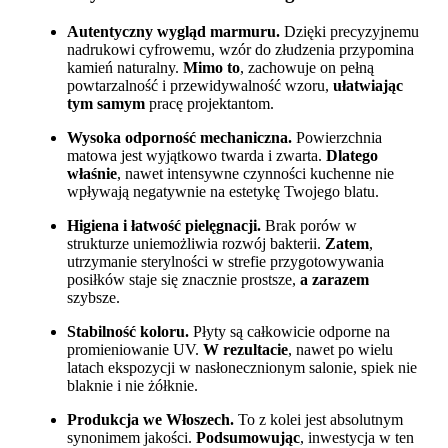
Autentyczny wygląd marmuru.
Dzięki precyzyjnemu
nadrukowi cyfrowemu, wzór do złudzenia przypomina
kamień naturalny.
Mimo to
, zachowuje on pełną
powtarzalność i przewidywalność wzoru,
ułatwiając
tym samym
pracę projektantom.
Wysoka odporność mechaniczna.
Powierzchnia
matowa jest wyjątkowo twarda i zwarta.
Dlatego
właśnie
, nawet intensywne czynności kuchenne nie
wpływają negatywnie na estetykę Twojego blatu.
Higiena i łatwość pielęgnacji.
Brak porów w
strukturze uniemożliwia rozwój bakterii.
Zatem
,
utrzymanie sterylności w strefie przygotowywania
posiłków staje się znacznie prostsze,
a zarazem
szybsze.
Stabilność koloru.
Płyty są całkowicie odporne na
promieniowanie UV.
W rezultacie
, nawet po wielu
latach ekspozycji w nasłonecznionym salonie, spiek nie
blaknie i nie żółknie.
Produkcja we Włoszech.
To z kolei jest absolutnym
synonimem jakości.
Podsumowując
, inwestycja w ten