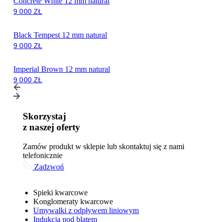
Concrete White 12 mm natural
9 000
ZŁ
Black Tempest 12 mm natural
9 000
ZŁ
Imperial Brown 12 mm natural
9 000
ZŁ
Skorzystaj
z naszej oferty
Zamów produkt w sklepie lub skontaktuj się z nami
telefonicznie
Zadzwoń
Spieki kwarcowe
Konglomeraty kwarcowe
Umywalki z odpływem liniowym
Indukcja pod blatem