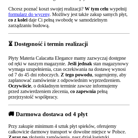
Chcesz poznać koszt swojej realizacji?
W tym celu
wypełnij
formularz do wyceny
. Możliwy jest także zakup samych płyt,
co z kolei
daje Ci pełną swobodę w samodzielnym
zarządzaniu budową.
⏳ Dostępność i termin realizacji
Płyty Materia Calacatta Elegance mamy zazwyczaj dostępne
od ręki w naszym magazynie.
Jeśli jednak
stan magazynowy
wymaga uzupełnienia, czas oczekiwania na dostawę wynosi
od 7 do 45 dni roboczych.
Z tego powodu
, sugerujemy, aby
zaplanować zamówienie z odpowiednim wyprzedzeniem.
Oczywiście
, o dokładnym terminie zawsze informujemy
przed zatwierdzeniem zlecenia,
co zapewnia
pełną
przejrzystość współpracy.
🚚 Darmowa dostawa od 4 płyt
Przy zakupie minimum 4 sztuk płyt spieków, oferujemy
całkowicie darmowy transport w dowolne miejsce w Polsce.
Zaraz po
złożeniu zamówienia, nasz dział logistyki