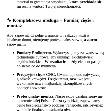
materiał to gwarancja satysfakcji,
która przekłada się
na
realną wartość Twojej nieruchomości.
🔧 Kompleksowa obsługa – Pomiar, cięcie i
montaż
Aby zapewnić Ci pełne wsparcie w realizacji wizji o
idealnym domu, oferujemy profesjonalny serwis,
a zatem
zapewniamy:
Pomiary Prolinerem.
Wykorzystujemy zaawansowaną
technologię cyfrową, aby uniknąć jakichkolwiek
błędów ludzkich.
W rezultacie
, każdy element pasuje
do siebie co do milimetra.
Precyzyjne cięcie CNC.
Gwarantuje ono najwyższą
gładkość krawędzi.
Dzięki temu
, możliwe jest
wykonanie nawet najbardziej skomplikowanych
podcięć i otworów.
Profesjonalny montaż.
Nasze ekipy działają sprawnie
na terenie całej Polski.
Co za tym idzie
, zapewniamy
pełne bezpieczeństwo podczas transportu,
jak również
w trakcie finalnego osadzania płyt.