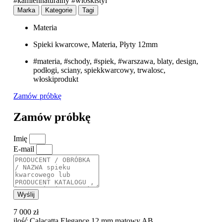
#kamiennaturalny #wloskistyl
Marka
Kategorie
Tagi
Materia
Spieki kwarcowe
,
Materia
,
Płyty 12mm
#materia
,
#schody
,
#spiek
,
#warszawa
,
blaty
,
design
,
podłogi
,
sciany
,
spiekkwarcowy
,
trwalosc
,
włoskiprodukt
Zamów próbkę
Zamów próbkę
Imię
E-mail
Wyślij
7 000
zł
ilość Calacatta Elegance 12 mm matowy AB