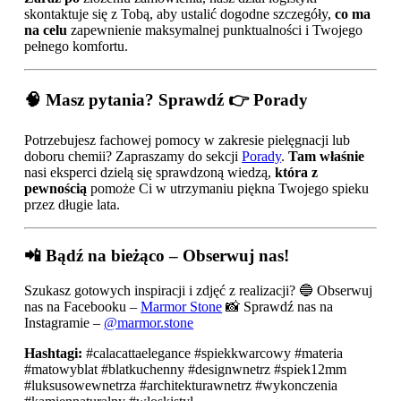
skontaktuje się z Tobą, aby ustalić dogodne szczegóły,
co ma
na celu
zapewnienie maksymalnej punktualności i Twojego
pełnego komfortu.
🧠 Masz pytania? Sprawdź 👉 Porady
Potrzebujesz fachowej pomocy w zakresie pielęgnacji lub
doboru chemii? Zapraszamy do sekcji
Porady
.
Tam właśnie
nasi eksperci dzielą się sprawdzoną wiedzą,
która z
pewnością
pomoże Ci w utrzymaniu piękna Twojego spieku
przez długie lata.
📲 Bądź na bieżąco – Obserwuj nas!
Szukasz gotowych inspiracji i zdjęć z realizacji? 🔵 Obserwuj
nas na Facebooku –
Marmor Stone
📸 Sprawdź nas na
Instagramie –
@marmor.stone
Hashtagi:
#calacattaelegance #spiekkwarcowy #materia
#matowyblat #blatkuchenny #designwnetrz #spiek12mm
#luksusowewnetrza #architekturawnetrz #wykonczenia