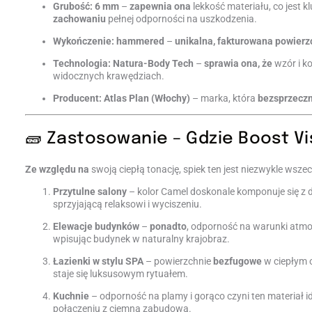
Grubość: 6 mm
–
zapewnia ona
lekkość materiału, co jest 
zachowaniu
pełnej odporności na uszkodzenia.
Wykończenie: hammered
–
unikalna, fakturowana powierzc
Technologia: Natura-Body Tech
–
sprawia ona, że
wzór i ko
widocznych krawędziach.
Producent: Atlas Plan (Włochy)
– marka, która
bezsprzeczn
🧱 Zastosowanie – Gdzie Boost Vi
Ze względu na
swoją ciepłą tonację, spiek ten jest niezwykle wsze
Przytulne salony
– kolor Camel doskonale komponuje się z d
sprzyjającą relaksowi i wyciszeniu.
Elewacje budynków
–
ponadto
, odporność na warunki atmos
wpisując budynek w naturalny krajobraz.
Łazienki w stylu SPA
– powierzchnie
bezfugowe
w ciepłym o
staje się luksusowym rytuałem.
Kuchnie
– odporność na plamy i gorąco czyni ten materiał i
połączeniu z ciemną zabudową.