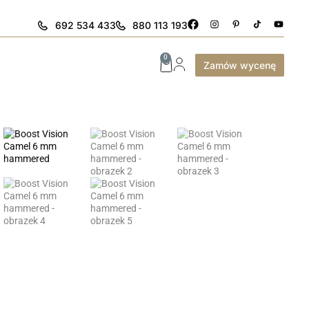
692 534 433
880 113 193
0
Zamów wycenę