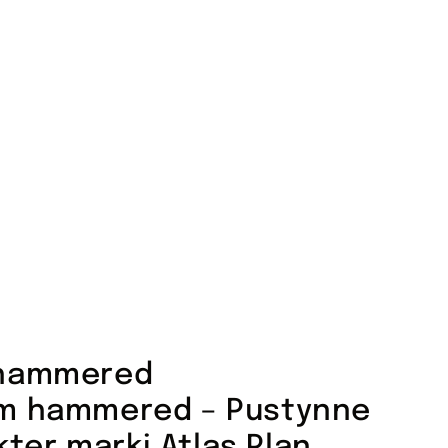
 hammered
mm hammered – Pustynne
kter marki Atlas Plan