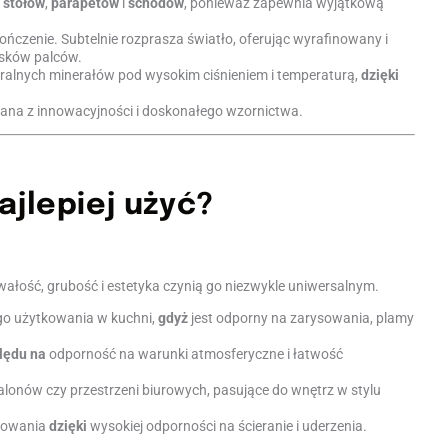
,
stołów
,
parapetów
i
schodów
, ponieważ zapewnia wyjątkową
ończenie. Subtelnie rozprasza światło, oferując wyrafinowany i
isków palców.
ralnych minerałów pod wysokim ciśnieniem i temperaturą,
dzięki
nana z innowacyjności i doskonałego wzornictwa.
ajlepiej użyć?
wałość, grubość i estetyka czynią go niezwykle uniwersalnym.
ego użytkowania w kuchni,
gdyż
jest odporny na zarysowania, plamy
lędu na
odporność na warunki atmosferyczne i łatwość
salonów czy przestrzeni biurowych, pasujące do wnętrz w stylu
tkowania
dzięki
wysokiej odporności na ścieranie i uderzenia.