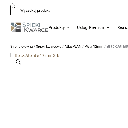
Produkty
Usługi Premium
Reali
/
/
/
/ Black Atlan
Strona główna
Spieki kwarcowe
AtlasPLAN
Płyty 12mm