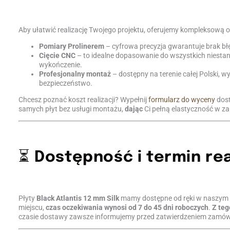
Aby ułatwić realizację Twojego projektu, oferujemy kompleksową 
Pomiary Prolinerem
– cyfrowa precyzja gwarantuje brak b
Cięcie CNC
– to idealne dopasowanie do wszystkich niesta
wykończenie.
Profesjonalny montaż
– dostępny na terenie całej Polski,
bezpieczeństwo.
Chcesz poznać koszt realizacji? Wypełnij
formularz do wyceny
dost
samych płyt bez usługi montażu,
dając
Ci pełną elastyczność w za
⏳
Dostępność i termin rea
Płyty
Black Atlantis 12 mm Silk
mamy dostępne od ręki w naszym m
miejscu,
czas oczekiwania wynosi od 7 do 45 dni roboczych
.
Z teg
czasie dostawy zawsze informujemy przed zatwierdzeniem zamów