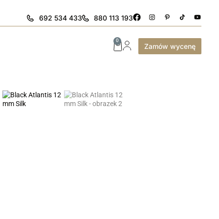
692 534 433
880 113 193
0
Zamów wycenę