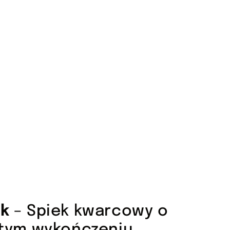
lk
– Spiek kwarcowy o
istym wykończeniu