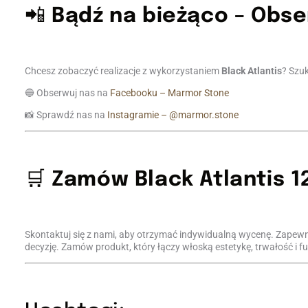
📲
Bądź na bieżąco – Obse
Chcesz zobaczyć realizacje z wykorzystaniem
Black Atlantis
? Szuk
🔵 Obserwuj nas na
Facebooku – Marmor Stone
📸 Sprawdź nas na
Instagramie – @marmor.stone
🛒
Zamów Black Atlantis 12
Skontaktuj się z nami, aby otrzymać indywidualną wycenę. Zapew
decyzję. Zamów produkt, który łączy włoską estetykę, trwałość i f