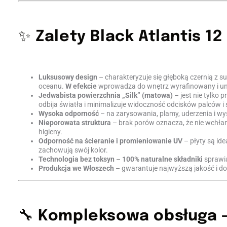
✨
Zalety Black Atlantis 12
Luksusowy design
– charakteryzuje się głęboką czernią z s
oceanu.
W efekcie
wprowadza do wnętrz wyrafinowany i uni
Jedwabista powierzchnia „Silk” (matowa)
– jest nie tylko 
odbija światła i minimalizuje widoczność odcisków palców i
Wysoka odporność
– na zarysowania, plamy, uderzenia i wy
Nieporowata struktura
– brak porów oznacza, że nie wchła
higieny.
Odporność na ścieranie i promieniowanie UV
– płyty są id
zachowują swój kolor.
Technologia bez toksyn
–
100% naturalne składniki
sprawia
Produkcja we Włoszech
– gwarantuje najwyższą jakość i d
🔧
Kompleksowa obsługa – 