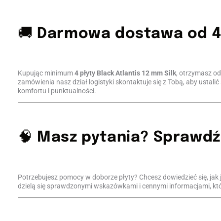
🚚
Darmowa dostawa od 4 
Kupując minimum
4 płyty
Black Atlantis 12 mm Silk
, otrzymasz od
zamówienia nasz dział logistyki skontaktuje się z Tobą, aby ustali
komfortu i punktualności.
🧠
Masz pytania? Sprawdź
Potrzebujesz pomocy w doborze płyty? Chcesz dowiedzieć się, jak 
dzielą się sprawdzonymi wskazówkami i cennymi informacjami, kt