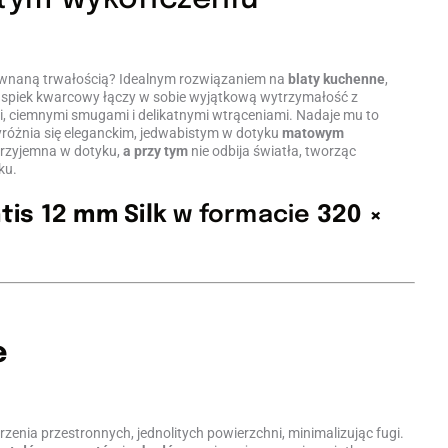
ównaną trwałością? Idealnym rozwiązaniem na
blaty kuchenne
,
n spiek kwarcowy łączy w sobie wyjątkową wytrzymałość z
, ciemnymi smugami i delikatnymi wtrąceniami. Nadaje mu to
yróżnia się eleganckim, jedwabistym w dotyku
matowym
 przyjemna w dotyku,
a przy tym
nie odbija światła, tworząc
ku.
tis 12 mm Silk
w formacie
320 ×
e
rzenia przestronnych, jednolitych powierzchni, minimalizując fugi.