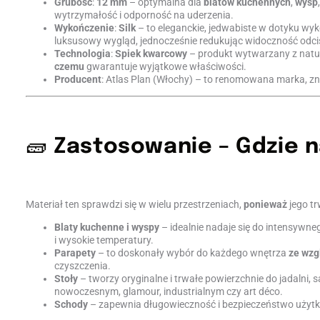
Grubość
:
12 mm
– optymalna dla
blatów kuchennych
,
wysp
wytrzymałość i odporność na uderzenia.
Wykończenie
:
Silk
– to eleganckie, jedwabiste w dotyku wyk
luksusowy wygląd, jednocześnie redukując widoczność odc
Technologia
:
Spiek kwarcowy
– produkt wytwarzany z natu
czemu
gwarantuje wyjątkowe właściwości.
Producent
: Atlas Plan (Włochy) – to renomowana marka, z
🧱
Zastosowanie – Gdzie n
Materiał ten sprawdzi się w wielu przestrzeniach,
ponieważ
jego tr
Blaty kuchenne i wyspy
– idealnie nadaje się do intensywn
i wysokie temperatury.
Parapety
– to doskonały wybór do każdego wnętrza
ze wzg
czyszczenia.
Stoły
– tworzy oryginalne i trwałe powierzchnie do jadalni, 
nowoczesnym, glamour, industrialnym czy art déco.
Schody
– zapewnia długowieczność i bezpieczeństwo uży