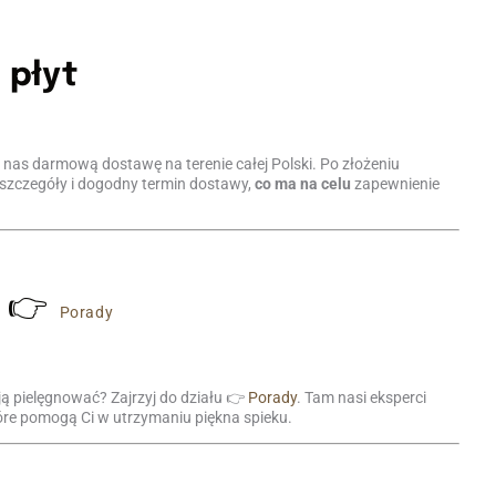
płyt
 nas darmową dostawę na terenie całej Polski. Po złożeniu
ć szczegóły i dogodny termin dostawy,
co ma na celu
zapewnienie
👉
Porady
ją pielęgnować? Zajrzyj do działu 👉
Porady
. Tam nasi eksperci
óre pomogą Ci w utrzymaniu piękna spieku.