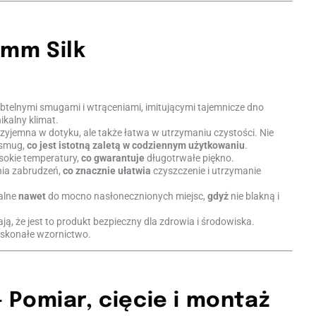
 mm Silk
ubtelnymi smugami i wtrąceniami, imitującymi tajemnicze dno
kalny klimat.
przyjemna w dotyku, ale także łatwa w utrzymaniu czystości. Nie
 smug,
co jest istotną zaletą w codziennym użytkowaniu
.
sokie temperatury,
co gwarantuje
długotrwałe piękno.
nia zabrudzeń,
co znacznie ułatwia
czyszczenie i utrzymanie
ealne
nawet
do mocno nasłonecznionych miejsc,
gdyż
nie blakną i
ją, że jest to produkt bezpieczny dla zdrowia i środowiska.
oskonałe wzornictwo.
Pomiar, cięcie i montaż