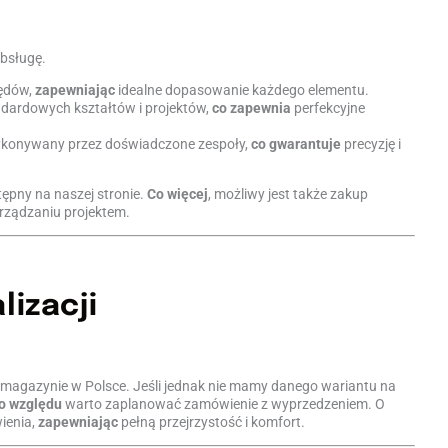
obsługę.
łędów,
zapewniając
idealne dopasowanie każdego elementu.
ndardowych kształtów i projektów,
co zapewnia
perfekcyjne
 wykonywany przez doświadczone zespoły,
co gwarantuje
precyzję i
ępny na naszej stronie.
Co więcej
, możliwy jest także zakup
rządzaniu projektem.
lizacji
agazynie w Polsce. Jeśli jednak nie mamy danego wariantu na
o względu
warto zaplanować zamówienie z wyprzedzeniem. O
ienia,
zapewniając
pełną przejrzystość i komfort.