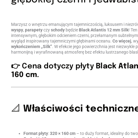
Marzysz o wnętrzu emanującym tajemniczością, luksusem i niezr
wyspy
,
parapety
czy
schody
będzie
Black Atlantis 12 mm Silk
! Te
intensywnym, głębokim odcieniem czerni, przełamanym subtelnymi
wygląd inspirowany tajemniczymi głębinami oceanu.
Co więcej
, w
wykończeniem „Silk”
. W efekcie jego powierzchnia jest niezwykle
harmonijną i wyrafinowaną atmosferę bez efektu lustrzanego blas
👉 Cena dotyczy płyty
Black Atlan
160 cm
.
📐
Właściwości techniczn
Format płyty
:
320 × 160 cm
– to duży format, idealny do two