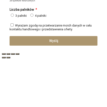
ze spieków kwarcowych
Liczba palników
3 palniki
4 palniki
Wyrażam zgodę na przetwarzanie moich danych w celu
kontaktu handlowego i przedstawienia oferty.
Wyślij