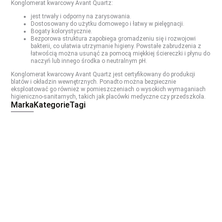
Konglomerat kwarcowy Avant Quartz:
jest trwały i odporny na zarysowania.
Dostosowany do użytku domowego i łatwy w pielęgnacji.
Bogaty kolorystycznie.
Bezporowa struktura zapobiega gromadzeniu się i rozwojowi
bakterii, co ułatwia utrzymanie higieny. Powstałe zabrudzenia z
łatwością można usunąć za pomocą miękkiej ściereczki i płynu do
naczyń lub innego środka o neutralnym pH.
Konglomerat kwarcowy Avant Quartz jest certyfikowany do produkcji
blatów i okładzin wewnętrznych. Ponadto można bezpiecznie
eksploatować go również w pomieszczeniach o wysokich wymaganiach
higieniczno-sanitarnych, takich jak placówki medyczne czy przedszkola.
Marka
Kategorie
Tagi