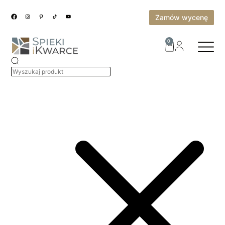
Zamów wycenę
0