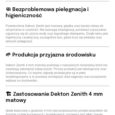
🧼 Bezproblemowa pielęgnacja i
higieniczność
Powierzchnia Dekton Zenith jest matowa, gładka oraz bardzo łatwa do
utrzymania w czystości. Nie wymaga impregnacji, ponieważ czyszczenie
ogranicza się do użycia wody oraz łagodnego detergentu. Dzięki temu jest
higieniczny i praktyczny, szczególnie tam, gdzie liczy się estetyka oraz
łatwość pielęgnacji.
🌱 Produkcja przyjazna środowisku
Dekton Zenith 4 mm matowy powstaje z naturalnych minerałów, które nie
zawierają substancji toksycznych. Proces produkcji jest ekologiczny oraz
zrównoważony. Co ważne, odpady produkcyjne są w pełni
recyklingowalne, a to pozwala zmniejszyć ślad węglowy oraz pozytywnie
wpływa na środowisko.
🏗️ Zastosowanie Dekton Zenith 4 mm
matowy
Spiek kwarcowy o grubości 4 mm jest przeznaczony przede wszystkim do
frontów szafek kuchennych i łazienkowych, ponieważ jest lekki i trwały.