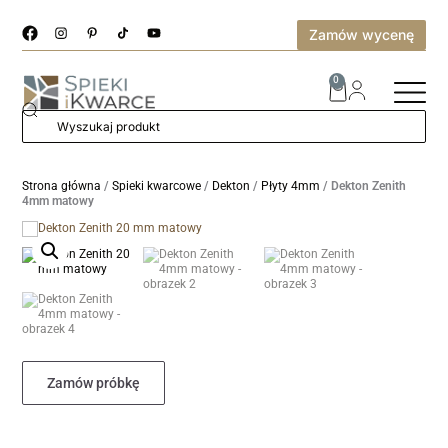
Zamów wycenę
0
Strona główna
/
Spieki kwarcowe
/
Dekton
/
Płyty 4mm
/ Dekton Zenith
4mm matowy
Zamów próbkę