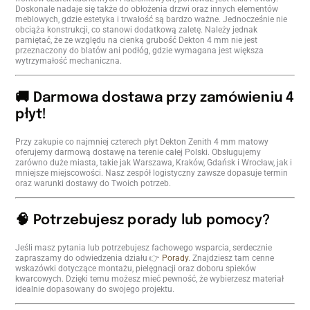
Doskonale nadaje się także do obłożenia drzwi oraz innych elementów
meblowych, gdzie estetyka i trwałość są bardzo ważne. Jednocześnie nie
obciąża konstrukcji, co stanowi dodatkową zaletę. Należy jednak
pamiętać, że ze względu na cienką grubość Dekton 4 mm nie jest
przeznaczony do blatów ani podłóg, gdzie wymagana jest większa
wytrzymałość mechaniczna.
🚚 Darmowa dostawa przy zamówieniu 4
płyt!
Przy zakupie co najmniej czterech płyt Dekton Zenith 4 mm matowy
oferujemy darmową dostawę na terenie całej Polski. Obsługujemy
zarówno duże miasta, takie jak Warszawa, Kraków, Gdańsk i Wrocław, jak i
mniejsze miejscowości. Nasz zespół logistyczny zawsze dopasuje termin
oraz warunki dostawy do Twoich potrzeb.
🧠 Potrzebujesz porady lub pomocy?
Jeśli masz pytania lub potrzebujesz fachowego wsparcia, serdecznie
zapraszamy do odwiedzenia działu 👉
Porady
. Znajdziesz tam cenne
wskazówki dotyczące montażu, pielęgnacji oraz doboru spieków
kwarcowych. Dzięki temu możesz mieć pewność, że wybierzesz materiał
idealnie dopasowany do swojego projektu.