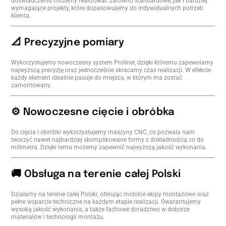
doświadczeniu możemy realizować zarówno standardowe, jak i bardziej
wymagające projekty, które dopasowujemy do indywidualnych potrzeb
klienta.
📐 Precyzyjne pomiary
Wykorzystujemy nowoczesny system Proliner, dzięki któremu zapewniamy
najwyższą precyzję oraz jednocześnie skracamy czas realizacji. W efekcie
każdy element idealnie pasuje do miejsca, w którym ma zostać
zamontowany.
⚙️ Nowoczesne cięcie i obróbka
Do cięcia i obróbki wykorzystujemy maszyny CNC, co pozwala nam
tworzyć nawet najbardziej skomplikowane formy z dokładnością co do
milimetra. Dzięki temu możemy zapewnić najwyższą jakość wykonania.
🚚 Obsługa na terenie całej Polski
Działamy na terenie całej Polski, oferując mobilne ekipy montażowe oraz
pełne wsparcie techniczne na każdym etapie realizacji. Gwarantujemy
wysoką jakość wykonania, a także fachowe doradztwo w doborze
materiałów i technologii montażu.