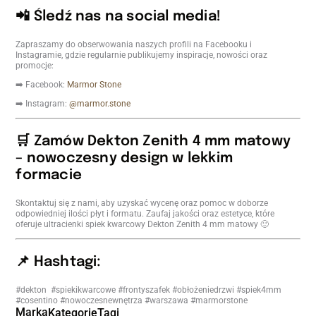
📲 Śledź nas na social media!
Zapraszamy do obserwowania naszych profili na Facebooku i
Instagramie, gdzie regularnie publikujemy inspiracje, nowości oraz
promocje:
➡️ Facebook:
Marmor Stone
➡️ Instagram:
@marmor.stone
🛒 Zamów Dekton Zenith 4 mm matowy
– nowoczesny design w lekkim
formacie
Skontaktuj się z nami, aby uzyskać wycenę oraz pomoc w doborze
odpowiedniej ilości płyt i formatu. Zaufaj jakości oraz estetyce, które
oferuje ultracienki spiek kwarcowy Dekton Zenith 4 mm matowy 🙂
📌 Hashtagi:
#dekton #spiekikwarcowe #frontyszafek #obłożeniedrzwi #spiek4mm
#cosentino #nowoczesnewnętrza #warszawa #marmorstone
Marka
Kategorie
Tagi