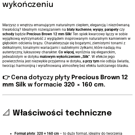
wykończeniu
Marzysz o wnętrzu emanującym naturalnym ciepłem, elegancją i niezrównaną
trwałością? Idealnym rozwiązaniem na
blaty kuchenne
,
wyspy
,
parapety
czy
schody
będzie
Precious Brown 12 mm Silk
! Ten spiek kwarcowy łączy w sobie
wyjątkową wytrzymałość z wyglądem inspirowanym naturalnym kamieniem w
głębokim odcieniu brązu. Charakteryzuje się bogatymi, ziemistymi tonami z
delikatnymi, tonalnymi wariacjami i subtelnymi żyłkami, które nadają mu
autentyczny, luksusowy charakter.
Co więcej
, wyróżnia się eleganckim,
jedwabistym w dotyku
matowym wykończeniem „Silk”
. W efekcie jego
powierzchnia jest niezwykle przyjemna w dotyku,
a przy tym
nie odbija światła,
tworząc harmonijną i wyrafinowaną atmosferę bez efektu lustrzanego blasku.
👉 Cena dotyczy płyty
Precious Brown 12
mm Silk
w formacie
320 × 160 cm
.
📐
Właściwości techniczne
Format płyty
:
320 × 160 cm
– to duży format, idealny do tworzenia