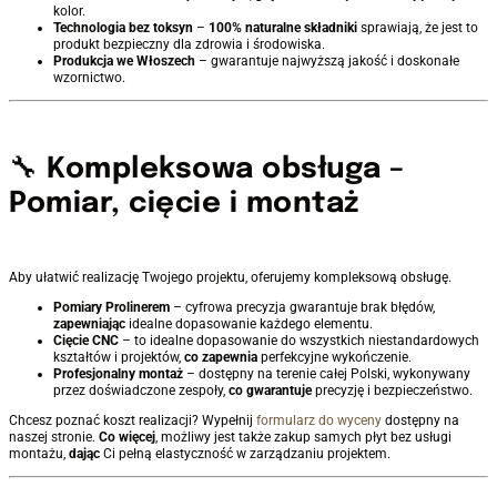
kolor.
Technologia bez toksyn
–
100% naturalne składniki
sprawiają, że jest to
produkt bezpieczny dla zdrowia i środowiska.
Produkcja we Włoszech
– gwarantuje najwyższą jakość i doskonałe
wzornictwo.
🔧
Kompleksowa obsługa –
Pomiar, cięcie i montaż
Aby ułatwić realizację Twojego projektu, oferujemy kompleksową obsługę.
Pomiary Prolinerem
– cyfrowa precyzja gwarantuje brak błędów,
zapewniając
idealne dopasowanie każdego elementu.
Cięcie CNC
– to idealne dopasowanie do wszystkich niestandardowych
kształtów i projektów,
co zapewnia
perfekcyjne wykończenie.
Profesjonalny montaż
– dostępny na terenie całej Polski, wykonywany
przez doświadczone zespoły,
co gwarantuje
precyzję i bezpieczeństwo.
Chcesz poznać koszt realizacji? Wypełnij
formularz do wyceny
dostępny na
naszej stronie.
Co więcej
, możliwy jest także zakup samych płyt bez usługi
montażu,
dając
Ci pełną elastyczność w zarządzaniu projektem.