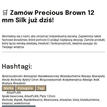
🛒
Zamów Precious Brown 12
mm Silk już dziś!
Skontaktuj się z nami, aby otrzymać indywidualną wycenę. Zapewnimy także
fachowe doradztwo, które pomoże Ci podjąć najlepszą decyzję. Zamów produkt,
który łączy włoską estetykę, trwałość i funkcjonalność, idealnie pasując do
Twojego wnętrza.
Hashtagi:
#preciousbrown #atlasplan #spiekkwarcowy #blatykuchenne #wyspy #parapety
#stoły #schody #płyty12mm #brązowykamień #ciepłewnętrza #design #silk
#natura #trwałość
Marka
Kategorie
Tagi
AtlasPLAN
Spieki kwarcowe
,
AtlasPLAN
,
Płyty 12mm
#schody
,
#spiek
,
#spiekiikwarce
,
#warszawa
,
atlasplan
,
blaty
,
blatykuchenne
,
trwalosc
,
wielkiformat