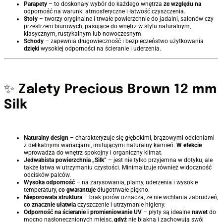
Parapety
– to doskonały wybór do każdego wnętrza
ze względu na
odporność na warunki atmosferyczne i łatwość czyszczenia.
Stoły
– tworzy oryginalne i trwałe powierzchnie do jadalni, salonów czy
przestrzeni biurowych, pasujące do wnętrz w stylu naturalnym,
klasycznym, rustykalnym lub nowoczesnym.
Schody
– zapewnia długowieczność i bezpieczeństwo użytkowania
dzięki
wysokiej odporności na ścieranie i uderzenia.
✨
Zalety Precious Brown 12 mm
Silk
Naturalny design
– charakteryzuje się głębokimi, brązowymi odcieniami
z delikatnymi wariacjami, imitującymi naturalny kamień.
W efekcie
wprowadza do wnętrz spokojny i organiczny klimat.
Jedwabista powierzchnia „Silk”
– jest nie tylko przyjemna w dotyku, ale
także łatwa w utrzymaniu czystości. Minimalizuje również widoczność
odcisków palców.
Wysoka odporność
– na zarysowania, plamy, uderzenia i wysokie
temperatury,
co gwarantuje
długotrwałe piękno.
Nieporowata struktura
– brak porów oznacza, że nie wchłania zabrudzeń,
co znacznie ułatwia
czyszczenie i utrzymanie higieny.
Odporność na ścieranie i promieniowanie UV
– płyty są idealne
nawet
do
mocno nasłonecznionych miejsc,
gdyż
nie blakną i zachowują swój