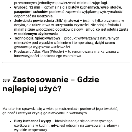
przestronnych, jednolitych powierzchni, minimalizując fugi.
Grubość
:
12 mm
– optymalna dla
blatów kuchennych
,
wysp
,
stołów
,
parapetów
i
schodów
, ponieważ zapewnia wyjątkową wytrzymałość i
odporność na uderzenia.
Jedwabista powierzchnia „Silk” (matowa)
– jest nie tylko przyjemna w
dotyku, ale także łatwa w utrzymaniu czystości. Nie odbija światła i
minimalizuje widoczność odcisków palców i smug,
co jest istotną zaletą
w codziennym użytkowaniu
.
Technologia
:
Spiek kwarcowy
– produkt wytwarzany z naturalnych
minerałów pod wysokim ciśnieniem i temperaturą,
dzięki czemu
gwarantuje wyjątkowe właściwości.
Producent
: Atlas Plan (Włochy) – to renomowana marka, znana z
innowacyjności i doskonałego wzornictwa.
🧱
Zastosowanie – Gdzie
najlepiej użyć?
Materiał ten sprawdzi się w wielu przestrzeniach,
ponieważ
jego trwałość,
grubość i estetyka czynią go niezwykle uniwersalnym.
Blaty kuchenne i wyspy
– idealnie nadaje się do intensywnego
użytkowania w kuchni,
gdyż
jest odporny na zarysowania, plamy i
wysokie temperatury.