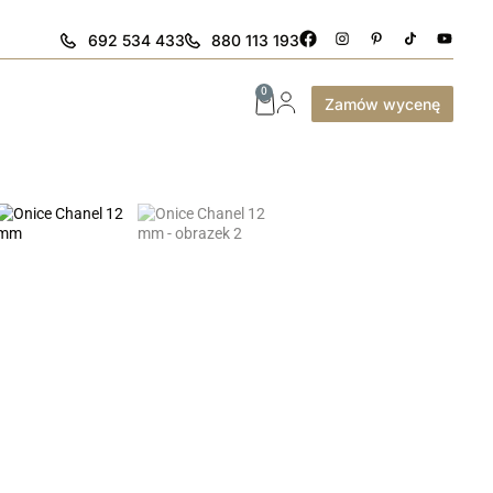
692 534 433
880 113 193
0
Zamów wycenę