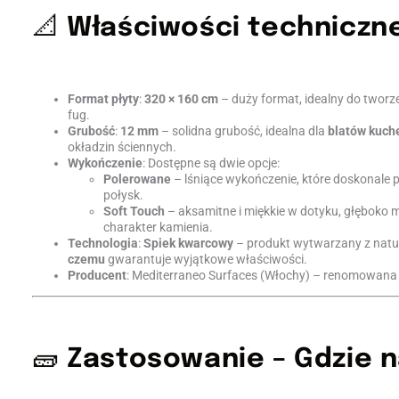
📐
Właściwości techniczn
Format płyty
:
320 × 160 cm
– duży format, idealny do tworze
fug.
Grubość
:
12 mm
– solidna grubość, idealna dla
blatów kuch
okładzin ściennych.
Wykończenie
: Dostępne są dwie opcje:
Polerowane
– lśniące wykończenie, które doskonale 
połysk.
Soft Touch
– aksamitne i miękkie w dotyku, głęboko 
charakter kamienia.
Technologia
:
Spiek kwarcowy
– produkt wytwarzany z natu
czemu
gwarantuje wyjątkowe właściwości.
Producent
: Mediterraneo Surfaces (Włochy) – renomowana
🧱
Zastosowanie – Gdzie n