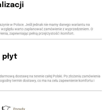
lizacji
ynie w Polsce. Jeśli jednak nie mamy danego wariantu na
ego względu warto zaplanować zamówienie z wyprzedzeniem. O
nia, zapewniając pełną przejrzystość i komfort.
płyt
 darmową dostawę na terenie całej Polski. Po złożeniu zamówienia
 i dogodny termin dostawy, co ma na celu zapewnienie komfortu i
👉
Porady