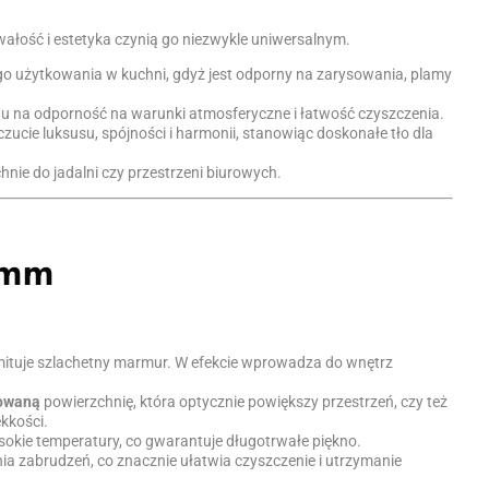
rwałość i estetyka czynią go niezwykle uniwersalnym.
ego użytkowania w kuchni, gdyż jest odporny na zarysowania, plamy
 na odporność na warunki atmosferyczne i łatwość czyszczenia.
cie luksusu, spójności i harmonii, stanowiąc doskonałe tło dla
hnie do jadalni czy przestrzeni biurowych.
 mm
imituje szlachetny marmur. W efekcie wprowadza do wnętrz
owaną
powierzchnię, która optycznie powiększy przestrzeń, czy też
ękkości.
sokie temperatury, co gwarantuje długotrwałe piękno.
ia zabrudzeń, co znacznie ułatwia czyszczenie i utrzymanie