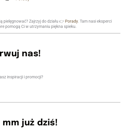
ją pielęgnować? Zajrzyj do działu 👉
Porady
. Tam nasi eksperci
óre pomogą Ci w utrzymaniu piękna spieku.
rwuj nas!
asz inspiracji i promocji?
mm już dziś!