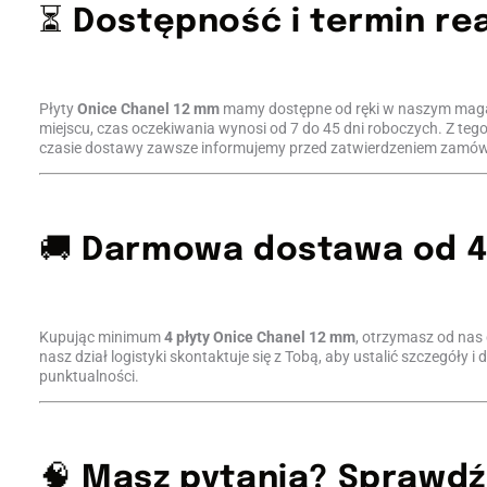
⏳
Dostępność i termin rea
Płyty
Onice Chanel 12 mm
mamy dostępne od ręki w naszym magaz
miejscu, czas oczekiwania wynosi od 7 do 45 dni roboczych. Z t
czasie dostawy zawsze informujemy przed zatwierdzeniem zamówie
🚚
Darmowa dostawa od 4 
Kupując minimum
4 płyty
Onice Chanel 12 mm
, otrzymasz od nas
nasz dział logistyki skontaktuje się z Tobą, aby ustalić szczegóły
punktualności.
🧠
Masz pytania? Sprawdź