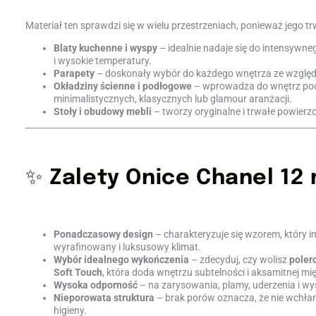
Materiał ten sprawdzi się w wielu przestrzeniach, ponieważ jego t
Blaty kuchenne i wyspy
– idealnie nadaje się do intensywn
i wysokie temperatury.
Parapety
– doskonały wybór do każdego wnętrza ze względu
Okładziny ścienne i podłogowe
– wprowadza do wnętrz poczu
minimalistycznych, klasycznych lub glamour aranżacji.
Stoły i obudowy mebli
– tworzy oryginalne i trwałe powierzc
✨
Zalety Onice Chanel 12
Ponadczasowy design
– charakteryzuje się wzorem, który 
wyrafinowany i luksusowy klimat.
Wybór idealnego wykończenia
– zdecyduj, czy wolisz
poler
Soft Touch
, która doda wnętrzu subtelności i aksamitnej mi
Wysoka odporność
– na zarysowania, plamy, uderzenia i wy
Nieporowata struktura
– brak porów oznacza, że nie wchłan
higieny.