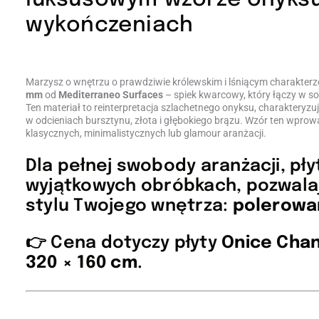
wykończeniach
Marzysz o wnętrzu o prawdziwie królewskim i lśniącym charakterze
mm
od
Mediterraneo Surfaces
– spiek kwarcowy, który łączy w 
Ten materiał to reinterpretacja szlachetnego onyksu, charakteryzuj
w odcieniach bursztynu, złota i głębokiego brązu. Wzór ten wprowa
klasycznych, minimalistycznych lub glamour aranżacji.
Dla pełnej swobody aranżacji, pł
wyjątkowych obróbkach, pozwala
stylu Twojego wnętrza:
polerowa
👉 Cena dotyczy płyty
Onice Chan
320 × 160 cm
.