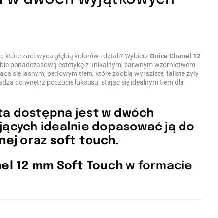
, które zachwyca głębią kolorów i detali? Wybierz
Onice Chanel 12
sobie ponadczasową estetykę z unikalnym, barwnym wzornictwem.
ąca się jasnym, perłowym tłem, które zdobią wyraziste, faliste żyły
dza do wnętrz poczucie luksusu, stając się idealnym tłem dla
yta dostępna jest w dwóch
jących idealnie dopasować ją do
nej
oraz
soft touch
.
el 12 mm Soft Touch
w formacie