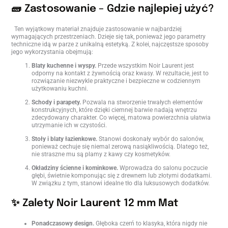
🧱 Zastosowanie – Gdzie najlepiej użyć?
Ten wyjątkowy materiał znajduje zastosowanie w najbardziej
wymagających przestrzeniach. Dzieje się tak, ponieważ jego parametry
techniczne idą w parze z unikalną estetyką. Z kolei, najczęstsze sposoby
jego wykorzystania obejmują:
Blaty kuchenne i wyspy.
Przede wszystkim Noir Laurent jest
odporny na kontakt z żywnością oraz kwasy. W rezultacie, jest to
rozwiązanie niezwykle praktyczne i bezpieczne w codziennym
użytkowaniu kuchni.
Schody i parapety.
Pozwala na stworzenie trwałych elementów
konstrukcyjnych, które dzięki ciemnej barwie nadają wnętrzu
zdecydowany charakter. Co więcej, matowa powierzchnia ułatwia
utrzymanie ich w czystości.
Stoły i blaty łazienkowe.
Stanowi doskonały wybór do salonów,
ponieważ cechuje się niemal zerową nasiąkliwością. Dlatego też,
nie straszne mu są plamy z kawy czy kosmetyków.
Okładziny ścienne i kominkowe.
Wprowadza do salonu poczucie
głębi, świetnie komponując się z drewnem lub złotymi dodatkami.
W związku z tym, stanowi idealne tło dla luksusowych dodatków.
✨ Zalety Noir Laurent 12 mm Mat
Ponadczasowy design.
Głęboka czerń to klasyka, która nigdy nie