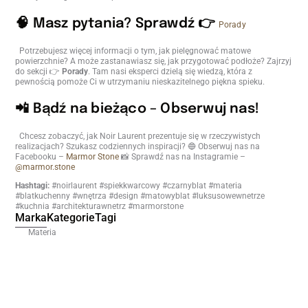
🧠 Masz pytania? Sprawdź 👉
Porady
Potrzebujesz więcej informacji o tym, jak pielęgnować matowe
powierzchnie? A może zastanawiasz się, jak przygotować podłoże? Zajrzyj
do sekcji 👉
Porady
. Tam nasi eksperci dzielą się wiedzą, która z
pewnością pomoże Ci w utrzymaniu nieskazitelnego piękna spieku.
📲 Bądź na bieżąco – Obserwuj nas!
Chcesz zobaczyć, jak Noir Laurent prezentuje się w rzeczywistych
realizacjach? Szukasz codziennych inspiracji? 🔵 Obserwuj nas na
Facebooku –
Marmor Stone
📸 Sprawdź nas na Instagramie –
@marmor.stone
Hashtagi:
#noirlaurent #spiekkwarcowy #czarnyblat #materia
#blatkuchenny #wnętrza #design #matowyblat #luksusowewnetrze
#kuchnia #architekturawnetrz #marmorstone
Marka
Kategorie
Tagi
Materia