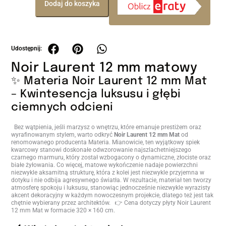
Dodaj do koszyka
Noir Laurent 12 mm matowy
✨ Materia Noir Laurent 12 mm Mat
– Kwintesencja luksusu i głębi
ciemnych odcieni
Bez wątpienia, jeśli marzysz o wnętrzu, które emanuje prestiżem oraz
wyrafinowanym stylem, warto odkryć
Noir Laurent 12 mm Mat
od
renomowanego producenta Materia. Mianowicie, ten wyjątkowy spiek
kwarcowy stanowi doskonałe odwzorowanie najszlachetniejszego
czarnego marmuru, który został wzbogacony o dynamiczne, złociste oraz
białe żyłowania. Co więcej, matowe wykończenie nadaje powierzchni
niezwykle aksamitną strukturę, która z kolei jest niezwykle przyjemna w
dotyku i nie odbija agresywnego światła. W rezultacie, materiał ten tworzy
atmosferę spokoju i luksusu, stanowiąc jednocześnie niezwykle wyrazisty
akcent dekoracyjny w każdym nowoczesnym projekcie, dlatego też jest tak
chętnie wybierany przez architektów. 👉 Cena dotyczy płyty Noir Laurent
12 mm Mat w formacie 320 × 160 cm.