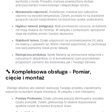
wychodzi z mody. Ponadto, matowa powierzchnia dodaje
aranżacji bardzo nowoczesnego i eleganckiego sznytu.
Niesamowita odporność.
Dodatkowo, materiał jest całkowicie
odporny na wysokie temperatury. Zatem, pozwala to na stawianie
gorących naczyń bezpośrednio na blacie bez ryzyka uszkodzenia.
Higiena i łatwość pielęgnacji.
Brak porowatości oznacza, że bakterie
nie mają miejsca do rozwoju. W związku z powyższym, sprzątanie
staje się szybkie, proste i bardzo skuteczne.
Stabilność koloru.
Dzięki odporności na promieniowanie UV, płyty
nie blakną z upływem lat. Warto również wspomnieć, że zachowują
one swój pierwotny blask przez dekady.
Ekologiczna produkcja.
Spieki Materia są wytwarzane wyłącznie z
naturalnych składników, co w konsekwencji czyni je produktem
przyjaznym zarówno dla środowiska, jak i Twojego zdrowia.
🔧 Kompleksowa obsługa – Pomiar,
cięcie i montaż
Dlatego właśnie, aby ułatwić realizację Twojego projektu, zapewniamy
wsparcie na każdym etapie inwestycji. W związku z tym oferujemy:
Pomiary Prolinerem.
Dzięki cyfrowej precyzji eliminujemy wszelkie
ryzyko pomyłek. Zatem, gwarantuje to idealne dopasowanie
spieków nawet do bardzo krzywych ścian.