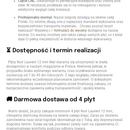
Cięcie CNC.
Gwarantuje to perfekcyjne krawędzie oraz otwory pod
zlew. W rezultacie, przekłada się to na nienaganny i wysoce
estetyczny wygląd całej instalacji.
Profesjonalny montaż.
Nasze zespoły działają na terenie całej
Polski. Co istotne, dbają one o najwyższy standard wykonania oraz
bezpieczeństwo transportu materiału. Chcesz poznać koszt
realizacji? Wypełnij 👉
formularz do wyceny
dostępny na naszej
stronie. Co ważne, możliwy jest także zakup samych płyt, co z kolei
daje Ci pełną niezależność w doborze własnego wykonawcy.
⏳ Dostępność i termin realizacji
Płyty Noir Laurent 12 mm Mat staramy się utrzymywać w stałej
dostępności w naszym magazynie w Polsce. Niemniej jednak, w
przypadku braku wybranego wariantu, czas oczekiwania wynosi
zazwyczaj od 7 do 45 dni roboczych. Z tego względu, zdecydowanie
rekomendujemy wcześniejsze planowanie zamówień. O dokładnym
terminie dostawy zawsze informujemy przed finalizacją zakupu, co
bezsprzecznie zapewnia pełną transparentność i spokój klienta.
🚚 Darmowa dostawa od 4 płyt
Warto dodać, że przy zakupie minimum 4 płyt Noir Laurent 12 mm,
oferujemy darmową dostawę na terenie całego kraju. Zaraz po złożeniu
zamówienia nasz dział logistyki skontaktuje się z Tobą, aby doprecyzować
dogodny termin. Dzieje się tak, ponieważ zależy nam na zapewnieniu Ci
maksymalnego komfortu podczas odbioru towaru.