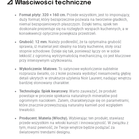
📐 Właściwości techniczne
Format płyty: 320 × 160 cm.
Przede wszystkim, jest to imponujący,
duży format, który bezsprzecznie pozwala na tworzenie gładkich,
niemal bezspojeniowych płaszczyzn. Dzięki temu, spiek ten
doskonale prezentuje się na rozległych wyspach kuchennych, a w
konsekwencji optycznie powiększa przestrzeń.
Grubość: 12 mm.
Należy podkreślić, że ta optymalna grubość
sprawia, iż materiał jest idealny na blaty kuchenne, stoły oraz
stopnie schodowe. Dzieje się tak, ponieważ łączy on w sobie
lekkość z ogromną wytrzymałością mechaniczną, co jest kluczowe
przy intensywnym użytkowaniu.
Wykończenie: Matowe.
To satynowe wykończenie subtelnie
rozprasza światło, co z kolei pozwala wydobyć niesamowitą głębię
detali ukrytych w strukturze użylenia Noir Laurent, nadając wnętrzu
bardziej stonowany charakter.
Technologia: Spiek kwarcowy.
Warto zauważyć, że produkt
powstaje w procesie spiekania naturalnych minerałów pod
ogromnym naciskiem. Zatem, charakteryzuje się on parametrami,
które znacznie przewyższają naturalny kamień pod względem
trwałości.
Producent: Materia (Włochy).
Wybierając ten produkt, stawiasz
przede wszystkim na włoski kunszt i innowacyjność. W związku z
tym, masz pewność, że Twoje wnętrze będzie podążać za
światowymi trendami designu.