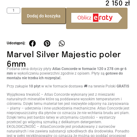
2 150
zł
Dodaj do koszyka
Marvel Silver Majestic poler
6mm
Podana cena dotyczy płyty
Atlas Concorde w formacie 120 x 278 cm gr 6
mm
w wykończeniu powierzchni zgodnie z opisem. Płyty są
gotowe do
montażu nie trzeba ich rozprężać.
Przy zakupie
10 płyt
w w/w formacie dostawa 🚚 na terenie Polski
GRATIS
Wyjątkowa trwałość – Atlas Concorde wykonany jest z mieszanki
naturalnych minerałów które są poddawane wysokim temperaturom i
ciśnieniu. Dzięki temu materiał ten jest niezwykle odporny na zarysowania
– plamy – uderzenia i inne uszkodzenia mechaniczne. Atlas Concorde jest
nieprzepuszczalny dla płynów co oznacza że nie wchłania brudu ani plam.
Dzięki temu jest bardzo łatwy w utrzymaniu czystości – wystarczy
przetrzeć go wilgotną szmatką z delikatnym detergentem.
EKOLOGICZNOŚĆ – AtlasConcorde jest produkowany z surowców
naturalnych i nie zawiera substancji szkodliwych dla środowiska. Ponadto
jest w pełni recyklingowalny co oznacza że można go poddać procesowi