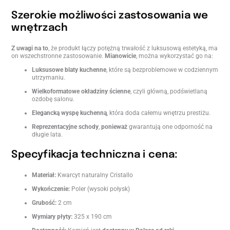
Szerokie możliwości zastosowania we
wnętrzach
Z uwagi na to
, że produkt łączy potężną trwałość z luksusową estetyką, ma
on wszechstronne zastosowanie.
Mianowicie
, można wykorzystać go na:
Luksusowe blaty kuchenne
, które są bezproblemowe w codziennym
utrzymaniu.
Wielkoformatowe okładziny ścienne
, czyli główną, podświetlaną
ozdobę salonu.
Elegancką wyspę kuchenną
, która doda całemu wnętrzu prestiżu.
Reprezentacyjne schody
,
ponieważ
gwarantują one odporność na
długie lata.
Specyfikacja techniczna i cena:
Materiał:
Kwarcyt naturalny Cristallo
Wykończenie:
Poler (wysoki połysk)
Grubość:
2 cm
Wymiary płyty:
325 x 190 cm