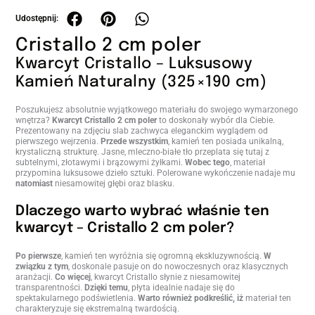
Cristallo 2 cm poler
Kwarcyt Cristallo – Luksusowy
Kamień Naturalny (325×190 cm)
Poszukujesz absolutnie wyjątkowego materiału do swojego wymarzonego
wnętrza?
Kwarcyt Cristallo 2 cm poler
to doskonały wybór dla Ciebie.
Prezentowany na zdjęciu slab zachwyca eleganckim wyglądem od
pierwszego wejrzenia.
Przede wszystkim
, kamień ten posiada unikalną,
krystaliczną strukturę. Jasne, mleczno-białe tło przeplata się tutaj z
subtelnymi, złotawymi i brązowymi żyłkami.
Wobec tego
, materiał
przypomina luksusowe dzieło sztuki. Polerowane wykończenie nadaje mu
natomiast
niesamowitej głębi oraz blasku.
Dlaczego warto wybrać właśnie ten
kwarcyt – Cristallo 2 cm poler?
Po pierwsze
, kamień ten wyróżnia się ogromną ekskluzywnością.
W
związku z tym
, doskonale pasuje on do nowoczesnych oraz klasycznych
aranżacji.
Co więcej
, kwarcyt Cristallo słynie z niesamowitej
transparentności.
Dzięki temu
, płyta idealnie nadaje się do
spektakularnego podświetlenia.
Warto również podkreślić, iż
materiał ten
charakteryzuje się ekstremalną twardością.