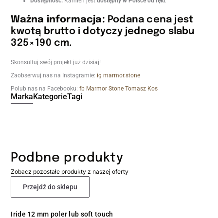
Dostępność:
Kamień jest
dostępny w Polsce od ręki
.
Ważna informacja:
Podana cena jest
kwotą brutto i dotyczy jednego slabu
325×190 cm.
Skonsultuj swój projekt już dzisiaj!
Zaobserwuj nas na Instagramie:
ig marmor.stone
Polub nas na Facebooku:
fb Marmor Stone Tomasz Kos
Marka
Kategorie
Tagi
Podbne produkty
Zobacz pozostałe produkty z naszej oferty
Przejdź do sklepu
Iride 12 mm poler lub soft touch